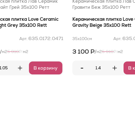
ская плитка Лав Серамик
Керамическая плитка Лав 
айт Грей 35x100 Ретт
Гравити Беж 35x100 Ретт
ская плитка Love Ceramic
Керамическая плитка Love
ight Grey 35x100 Rett
Gravity Beige 35x100 Rett
635.0172.0471
635.
Арт.
35x100
см
Арт.
3 100 Р
/
/
5 910
5 910
м2
Р
м2
м2
Р
м2
/
/
-
+
+
В корзину
В 