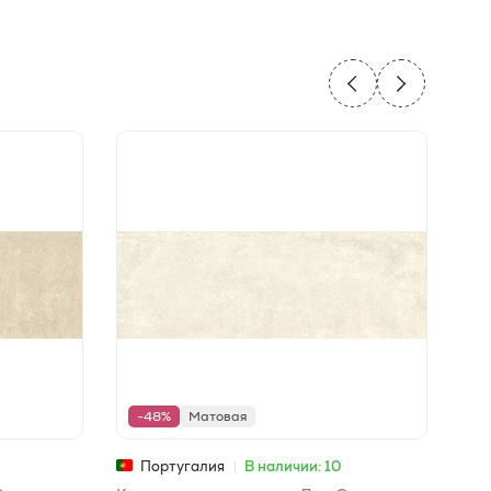
-48%
Матовая
-
Португалия
В наличии: 10