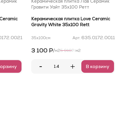
Серамик
Керамическая плитка Лав Серамик
Кер
Гравити Уайт 35x100 Ретт
Гра
 Ceramic
Керамическая плитка Love Ceramic
Кер
Gravity White 35x100 Rett
Gra
0172.0021
635.0172.0011
35x100
см
Арт.
35x
3 100 Р
3 
/
5 910
м2
Р
м2
/
-
+
корзину
В корзину