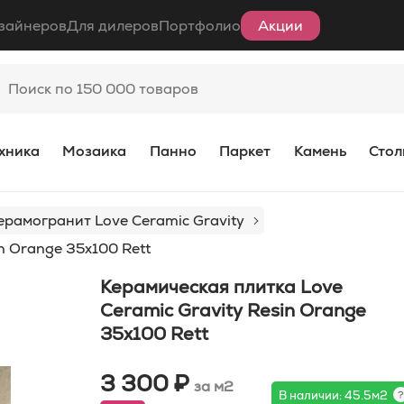
зайнеров
Для дилеров
Портфолио
Акции
хника
Мозаика
Панно
Паркет
Камень
Стол
ерамогранит Love Ceramic Gravity
n Orange 35x100 Rett
Керамическая плитка Love
Ceramic Gravity Resin Orange
35x100 Rett
3 300 ₽
за м2
В наличии: 45.5м2