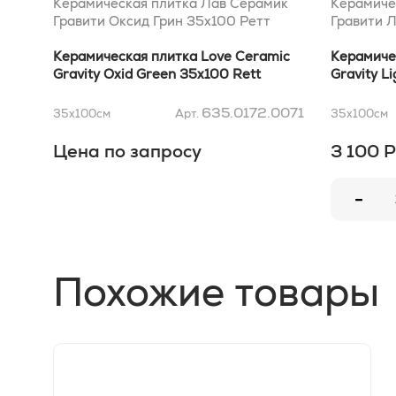
Керамическая плитка Лав Серамик
Керамиче
Гравити Оксид Грин 35x100 Ретт
Гравити Л
Керамическая плитка Love Ceramic
Керамиче
Gravity Oxid Green 35x100 Rett
Gravity L
635.0172.0071
35x100
см
Арт.
35x100
см
Цена по запросу
3 100 Р
-
Похожие товары