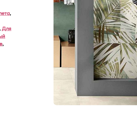
лета
,
,
Для
ый
в
,