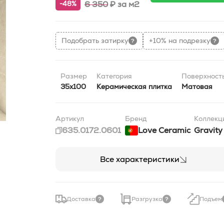
6 350
₽
за м2
-48%
Подобрать затирку
+10% на подрезку
Размер
Категория
Поверхност
35x100
Керамическая плитка
Матовая
Артикул
Бренд
Коллекц
635.0172.0601
Love Ceramic
Gravity
Все характеристики
Доставка
Разгрузка
Подъем