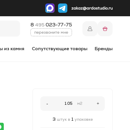
zakaz@ardostudio.ru
8
023-77-75
495
перезвоните мне
ы из камня
Сопутствующие товары
Бренды
-
м2
+
3
1
штук в
упаковке