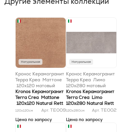
Другие элементы коллекции
Натуральная
Натуральная
Кронос Керамогранит
Кронос Керамогранит
Терра Креа Маттоне
Терра Креа Лимо
120x120 матовый
120x280 матовый
Ретт 10 mm
Kronos Керамогранит
Ретт 6 mm
Kronos Керамогранит
Terra Crea Mattone
Terra Crea Limo
120x120 Natural Rett
120x280 Natural Rett
10 mm
6 mm
TE009
TE002
Арт.
Арт.
120x120
см
120x280
см
Цена по запросу
Цена по запросу