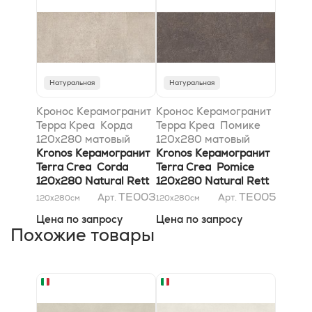
Натуральная
Натуральная
Кронос Керамогранит
Кронос Керамогранит
Терра Креа Корда
Терра Креа Помике
120x280 матовый
120x280 матовый
Ретт 6 mm
Kronos Керамогранит
Ретт 6 mm
Kronos Керамогранит
Terra Crea Corda
Terra Crea Pomice
120x280 Natural Rett
120x280 Natural Rett
6 mm
6 mm
TE003
TE005
Арт.
Арт.
120x280
см
120x280
см
Цена по запросу
Цена по запросу
Похожие товары