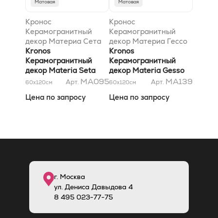
Матовая
Матовая
Кронос
Кронос
Керамогранитный
Керамогранитный
декор Материа Сета
декор Материа Гессо
Линова 60x120
Kronos
Еделис 60x120
Kronos
матовый
Керамогранитный
матовый
Керамогранитный
декор Materia Seta
декор Materia Gesso
Linova 60x120
Edelis 60x120
MA095
MA139
Арт.
Арт.
60x120
см
60x120
см
матовый
матовый
Цена по запросу
Цена по запросу
г. Москва
ул. Дениса Давыдова 4
8
495
023-77-75