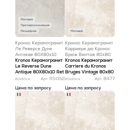
Матовая
Противоскользящая
Рельефная
Матовая
Кронос Керамогранит
Кронос Керамогранит
Ле Реверсе Дуне
Карриере дю Кронос
Антикве 80X80х10
Брюж Винтаж 80х80
Ret
Kronos Керамогранит
лаппатированный ret,
Kronos Керамогранит
Le Reverse Dune
10mm
Carriere du Kronos
Antique 80X80х10 Ret
Bruges Vintage 80х80
Lappato ret, 10mm
RS052
8477
Арт.
Арт.
80x80
см
80x80
см
Цена по запросу
Цена по запросу