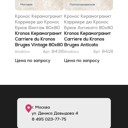
Матовая
Лаппатированная
Кронос Керамогранит
Кронос Керамогранит
Карриере дю Кронос
Карриере дю Кронос
Брюж Винтаж 80х80
Брюж Антикато 80х80
матовый ret, 10mm
Kronos Керамогранит
лаппатированный ret,
Kronos Керамогранит
Carriere du Kronos
10mm
Carriere du Kronos
Bruges Vintage 80х80
Bruges Anticato
Naturale ret, 10mm
80х80 Lappato ret,
8436
8418
Арт.
Арт.
80x80
см
80x80
см
10mm
Цена по запросу
Цена по запросу
г. Москва
ул. Дениса Давыдова 4
8
495
023-77-75