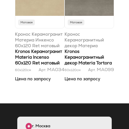
Матовая
Матовая
Кронос Керамогранит
Кронос
Материа Инкенсо
Керамогранитный
60x120 Ret матовый
декор Материа
Kronos Керамогранит
Тортора Линова
Kronos
Materia Incenso
60x120 матовый
Керамогранитный
60x120 Ret матовый
декор Materia Tortora
Linova 60x120
MA034
MA099
Арт.
Арт.
60x120
см
60x120
см
матовый
Цена по запросу
Цена по запросу
г. Москва