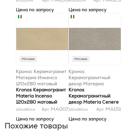
Арт.
Арт.
60x120
см
60x120
см
Цена по запросу
Цена по запросу
Матовая
Матовая
Кронос Керамогранит
Кронос
Материа Инкенсо
Керамогранитный
120x280 матовый
декор Материа
Kronos Керамогранит
Ченере Хари 120x280
Kronos
Materia Incenso
матовый
Керамогранитный
120x280 матовый
декор Materia Cenere
Hari 120x280 матовый
MA007
MA151
Арт.
Арт.
120x280
см
120x280
см
Цена по запросу
Цена по запросу
Похожие товары