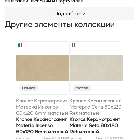
из Италии, Испании и Португалии.
Подробнее
Другие элементы коллекции
Матовая
Матовая
Кронос Керамогранит
Кронос Керамогранит
Материа Инкенсо
Материа Сета 60x120
60x120 6mm матовый
Ret матовый
Kronos Керамогранит
Kronos Керамогранит
Materia Incenso
Materia Seta 60x120
60x120 6mm матовый
Ret матовый
MA199
MA029