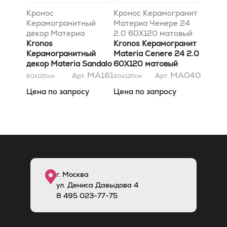
Кронос
Кронос Керамогранит
Керамогранитный
Материа Ченере 24
декор Материа
2.0 60X120 матовый
Сандало Хари 60x120
Kronos
Kronos Керамогранит
матовый
Керамогранитный
Materia Cenere 24 2.0
декор Materia Sandalo
60X120 матовый
Hari 60x120 матовый
MA161
MA040
Арт.
Арт.
60x120
см
60x120
см
Цена по запросу
Цена по запросу
г. Москва
ул. Дениса Давыдова 4
8
495
023-77-75