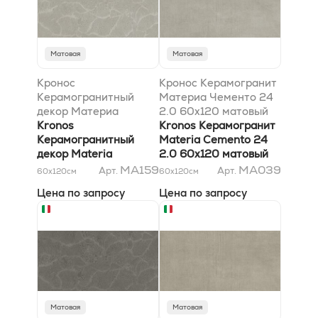
Матовая
Матовая
Кронос
Кронос Керамогранит
Керамогранитный
Материа Чементо 24
декор Материа
2.0 60x120 матовый
Чементо Хари 60x120
Kronos
Kronos Керамогранит
матовый
Керамогранитный
Materia Cemento 24
декор Materia
2.0 60x120 матовый
Cemento Hari 60x120
MA159
MA039
Арт.
Арт.
60x120
см
60x120
см
матовый
Цена по запросу
Цена по запросу
Матовая
Матовая