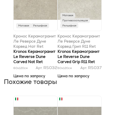
Матовая
Противоскользящая
Матовая
Рельефная
Рельефная
Кронос Керамогранит
Кронос Керамогранит
Ле Реверсе Дуне
Ле Реверсе Дуне
Карвед Нат Ret
Карвед Грип R11 Ret
60x120 10mm
Kronos Керамогранит
60x120 10mm,
Kronos Керамогранит
Le Reverse Dune
Противоскользящая
Le Reverse Dune
Carved Nat Ret
Carved Grip R11 Ret
60x120 10mm
60x120 10mm,
RS032
RS037
Арт.
Арт.
60x120
см
60x120
см
Противоскользящая
Цена по запросу
Цена по запросу
Похожие товары