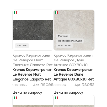
Матовая
Противоскользящая
Матовая
Рельефная
Кронос Керамогранит
Кронос Керамогранит
Ле Реверсе Нуит
Ле Реверсе Дуне
Елеганке Лаппато Ret
Антикве 80X80х10
120x280 6mm
Kronos Керамогранит
Ret
Kronos Керамогранит
Le Reverse Nuit
Le Reverse Dune
Elegance Lappato Ret
Antique 80X80х10 Ret
120x280 6mm
RS099
RS052
Арт.
Арт.
120x280
см
80x80
см
Цена по запросу
Цена по запросу