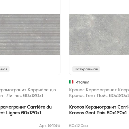
ьная
Натуральная
Италия
ерамогранит Карриèре дю
Кронос Керамогранит Карр
ент Лигнес 60x120х1
Кронос Гент Пойс 60x120х1
рамогранит Carrière du
Kronos Керамогранит Carri
nt Lignes 60x120х1
Kronos Gent Pois 60x120х1
8496
Арт.
60x120
см