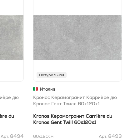
Натуральная
М
Италия
иèре дю
Кронос Керамогранит Карриèре дю
Кро
Кронос Гент Твилл 60x120х1
Кро
ère du
Kronos Керамогранит Carrière du
Kro
Kronos Gent Twill 60x120х1
Kro
8494
8493
Арт.
60x120
см
Арт.
60x