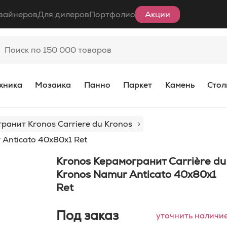
зайнеров
Для дилеров
Портфолио
Акции
хника
Мозаика
Панно
Паркет
Камень
Стол
ранит Kronos Carriere du Kronos
 Anticato 40х80x1 Ret
Kronos Керамогранит Carrière du
Kronos Namur Anticato 40х80x1
Ret
Под заказ
уточнить наличи