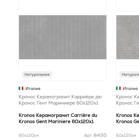
Натуральная
Натурал
Италия
Италия
Кронос Керамогранит Карриèре дю
Кронос К
Кронос Гент Мариниере 60x120х1
Кронос Г
Kronos Керамогранит Carrière du
Kronos Ке
Kronos Gent Mariniere 60x120х1
Kronos Ge
8495
60x120
см
Арт.
60x120
см