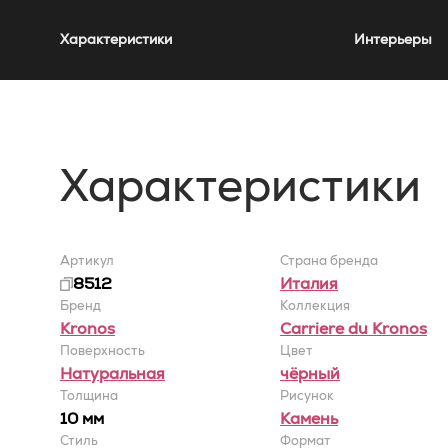
Характеристики
Интерьеры
Характеристики
Артикул
Страна бренда
8512
Италия
Бренд
Коллекция
Kronos
Carriere du Kronos
Поверхность
Цвет
Натуральная
чёрный
Толщина
Рисунок
10 мм
Камень
Стиль
Формат