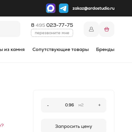
zakaz@ardostudio.ru
8
023-77-75
495
перезвоните мне
ы из камня
Сопутствующие товары
Бренды
-
м2
+
е?
Запросить цену