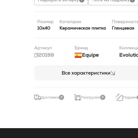
Размер
Категория
Поверхност
10x40
Керамическая плитка
Глянцевая
Артикул
Бренд
Коллекц
20199
Equipe
Evoluti
Все характеристики
Доставка
Разгрузка
Подъем