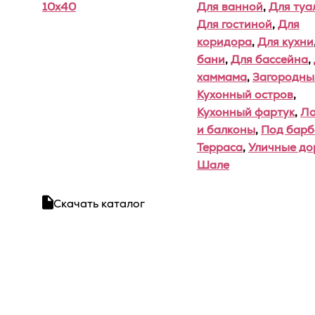
10x40
Для ванной
,
Для туа
Для гостиной
,
Для
коридора
,
Для кухни
бани
,
Для бассейна
,
хаммама
,
Загородны
Кухонный остров
,
Кухонный фартук
,
Л
и балконы
,
Под бар
Терраса
,
Уличные до
Шале
Скачать каталог