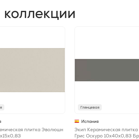
 коллекции
я
Глянцевая
я
Испания
амическая плитка Эволюшн
Экип Керамическая плитк
5x15x0,83
Грис Оскуро 10x40x0,83 Б