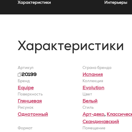
Характеристики
Интерьеры
Характеристики
Артикул
Страна бренда
20199
Испания
Бренд
Коллекция
Equipe
Evolution
Поверхность
Цвет
Глянцевая
Белый
Рисунок
Стиль
Однотонный
Арт-деко
,
Классичес
Скандинавский
Формат
Помещение