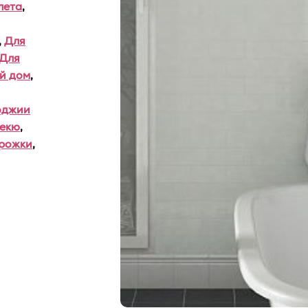
лета
,
,
Для
Для
й дом
,
оджии
бекю
,
рожки
,