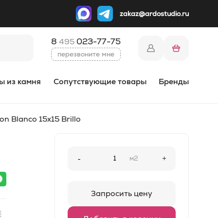
zakaz@ardostudio.ru
8
023-77-75
495
перезвоните мне
ы из камня
Сопутствующие товары
Бренды
n Blanco 15х15 Brillo
-
м2
+
Запросить цену