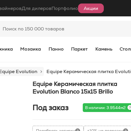
зайнеров
Для дилеров
Портфолио
Акции
хника
Мозаика
Панно
Паркет
Камень
Стол
Equipe Evolution
Equipe Керамическая плитка Evolutio
Equipe Керамическая плитка
Evolution Blanco 15х15 Brillo
Под заказ
В наличии: 3.9544м2
Подобрать затирку
+10% на подрезку