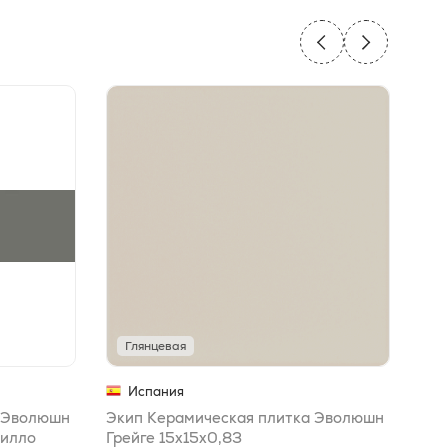
Глянцевая
Г
Испания
а Эволюшн
Экип Керамическая плитка Эволюшн
Эки
рилло
Грейге 15x15x0,83
Ска