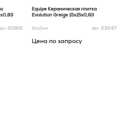
ка
Equipe Керамическая плитка
Equ
0x0,83
Evolution Greige 15x15x0,83
Evo
20901
23247
Арт.
15x15
см
Арт.
10x
Цена по запросу
Це