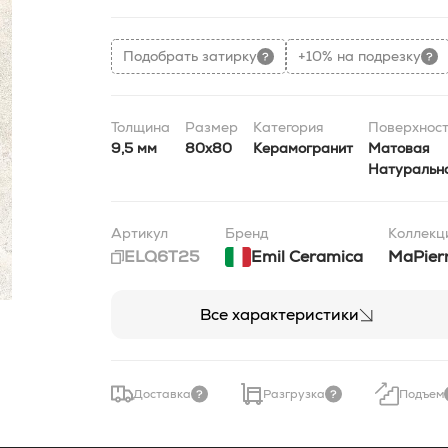
Подобрать затирку
+10% на подрезку
Толщина
Размер
Категория
Поверхност
9,5 мм
80x80
Керамогранит
Матовая
Натуральн
Артикул
Бренд
Коллекц
ELQ6T25
Emil Ceramica
MaPier
Все характеристики
Доставка
Разгрузка
Подъем