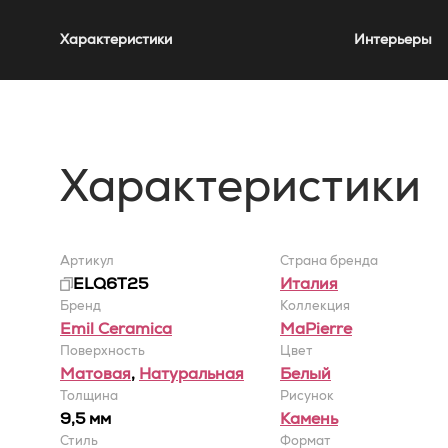
Характеристики
Интерьеры
Характеристики
Артикул
Страна бренда
ELQ6T25
Италия
Бренд
Коллекция
Emil Ceramica
MaPierre
Поверхность
Цвет
Матовая
,
Натуральная
Белый
Толщина
Рисунок
9,5 мм
Камень
Стиль
Формат