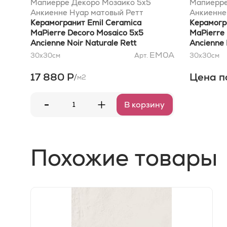
Мапиерре Декоро Мозаико 5x5
Мапиерре
Анкиенне Нуар матовый Ретт
Анкиенне
30x30x0,95
Керамогранит Emil Ceramica
30x30x0
Керамогр
MaPierre Decoro Mosaico 5x5
MaPierre
Ancienne Noir Naturale Rett
Ancienne 
30x30x0,95
30x30x0
EM0A
30x30
см
Арт.
30x30
см
17 880 Р
Цена п
/
м2
-
+
В корзину
Похожие товары