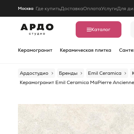
Где купить
Доставка
Оплата
Услуги
Для ди
Москва
Каталог
Керамогранит
Керамическая плитка
Санте
Ардостудио
Бренды
Emil Ceramica
Керамогранит Emil Ceramica MaPierre Ancienne