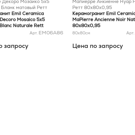
 Декоро Мозаико 5x5
Мапиерре Анкиенне Нуар 
 Бланк матовый Ретт
Ретт 80x80x0,95
,95
анит Emil Ceramica
Керамогранит Emil Cerami
 Decoro Mosaico 5x5
MaPierre Ancienne Noir Nat
Blanc Naturale Rett
80x80x0,95
,95
EM06A86
Арт.
80x80
см
Арт
о запросу
Цена по запросу