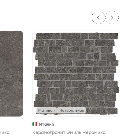
Матовая
Натуральная
М
Италия
мика
Керамогранит Эмиль Черамика
Кер