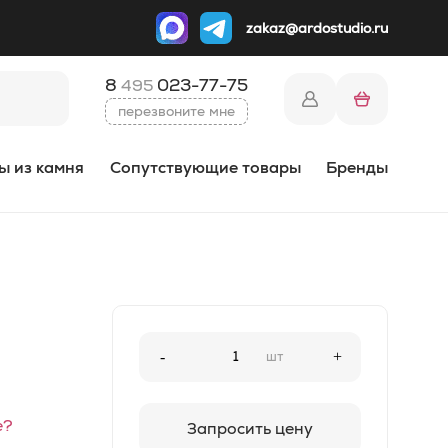
zakaz@ardostudio.ru
8
023-77-75
495
перезвоните мне
ы из камня
Сопутствующие товары
Бренды
-
шт
+
е?
Запросить цену