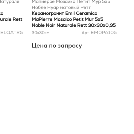
Натурале
Мапиерре Мозаико Петит Мур 5x5
Мап
Нобле Нуар матовый Ретт
Ноб
ca
30x30x0,95
Керамогранит Emil Ceramica
30x
Кер
urale Rett
MaPierre Mosaico Petit Mur 5x5
MaP
Noble Noir Naturale Rett 30x30x0,95
Gri
ELQAT25
EM0PA105
.
30x30
см
Арт.
30x
Цена по запросу
Це