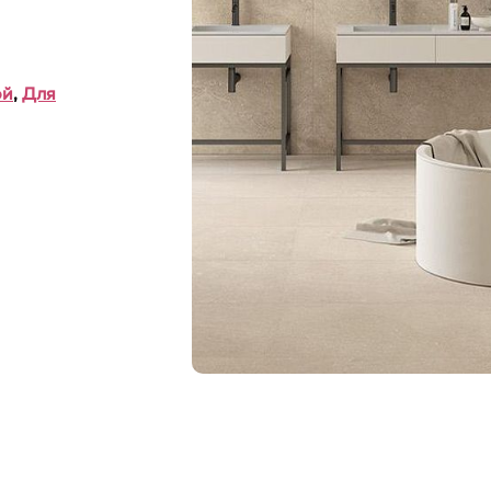
ой
,
Для