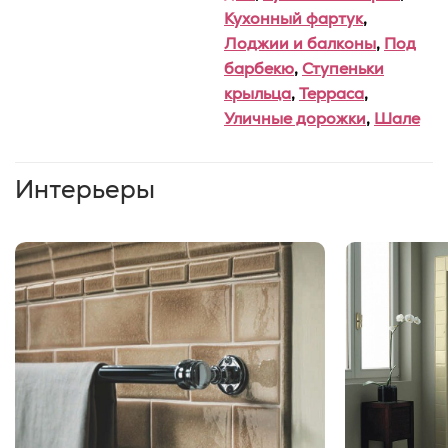
Кухонный фартук
,
Лоджии и балконы
,
Под
барбекю
,
Ступеньки
крыльца
,
Терраса
,
Уличные дорожки
,
Шале
Интерьеры