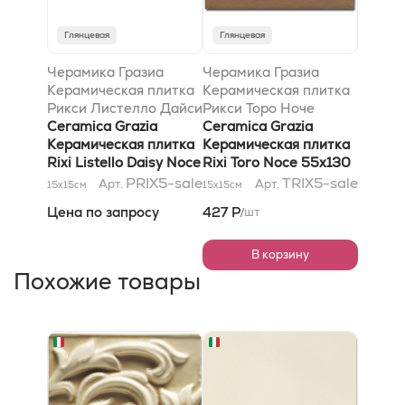
Глянцевая
Глянцевая
Черамика Гразиа
Черамика Гразиа
Керамическая плитка
Керамическая плитка
Рикси Листелло Дайси
Рикси Торо Ноче
Ноче 2x26
Ceramica Grazia
55x130
Ceramica Grazia
Керамическая плитка
Керамическая плитка
Rixi Listello Daisy Noce
Rixi Toro Noce 55x130
2x26
PRIX5-sale
TRIX5-sale
Арт.
Арт.
15x15
см
15x15
см
Цена по запросу
427 Р
шт
/
В корзину
Похожие товары