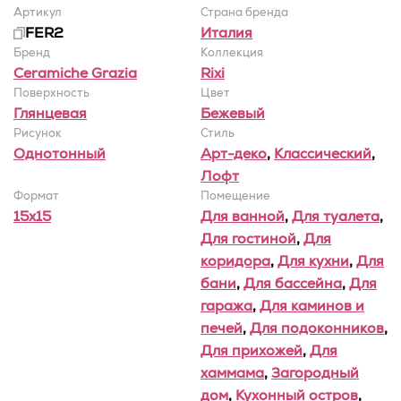
Артикул
Страна бренда
FER2
Италия
Бренд
Коллекция
Ceramiche Grazia
Rixi
Поверхность
Цвет
Глянцевая
Бежевый
Рисунок
Стиль
Однотонный
Арт-деко
,
Классический
,
Лофт
Формат
Помещение
15x15
Для ванной
,
Для туалета
,
Для гостиной
,
Для
коридора
,
Для кухни
,
Для
бани
,
Для бассейна
,
Для
гаража
,
Для каминов и
печей
,
Для подоконников
,
Для прихожей
,
Для
хаммама
,
Загородный
дом
,
Кухонный остров
,