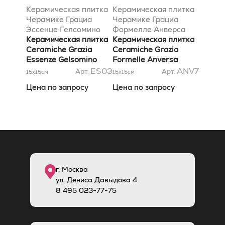
Керамическая плитка
Керамическая плитка
Черамике Грациа
Черамике Грациа
Эссенце Гелсомино
Формелле Анверса
13x13
Керамическая плитка
Топазио 13x13
Керамическая плитка
Ceramiche Grazia
Ceramiche Grazia
Essenze Gelsomino
Formelle Anversa
13x13
Topazio 13x13
ES03
ANV7
Арт.
Арт.
15x15
см
15x15
см
Цена по запросу
Цена по запросу
г. Москва
ул. Дениса Давыдова 4
8
495
023-77-75