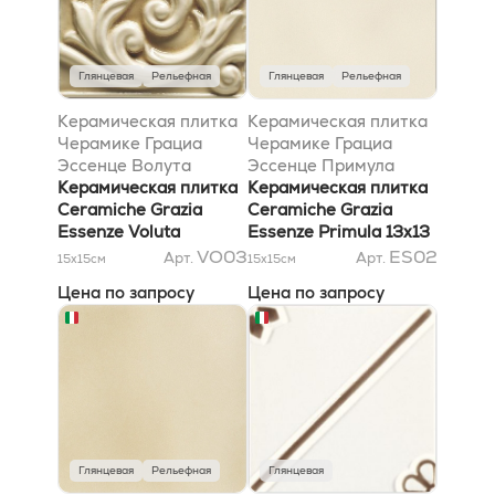
Глянцевая
Рельефная
Глянцевая
Рельефная
Керамическая плитка
Керамическая плитка
Черамике Грациа
Черамике Грациа
Эссенце Волута
Эссенце Примула
Гелсомино 13x13
Керамическая плитка
13x13
Керамическая плитка
Ceramiche Grazia
Ceramiche Grazia
Essenze Voluta
Essenze Primula 13x13
Gelsomino 13x13
VO03
ES02
Арт.
Арт.
15x15
см
15x15
см
Цена по запросу
Цена по запросу
Глянцевая
Рельефная
Глянцевая