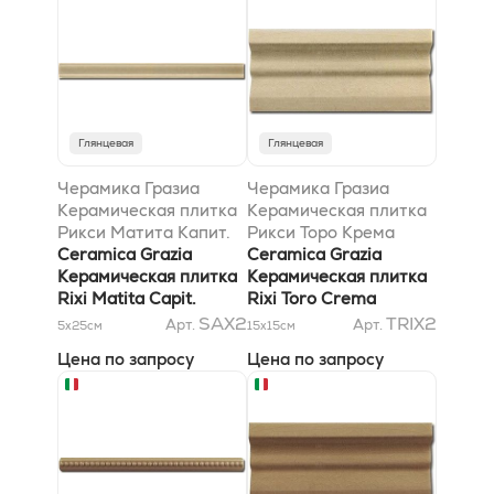
Глянцевая
Глянцевая
Черамика Гразиа
Черамика Гразиа
Керамическая плитка
Керамическая плитка
Рикси Матита Капит.
Рикси Торо Крема
Крема 2x26
Ceramica Grazia
55x130
Ceramica Grazia
Керамическая плитка
Керамическая плитка
Rixi Matita Capit.
Rixi Toro Crema
Crema 2x26
55x130
SAX2
TRIX2
Арт.
Арт.
5x25
см
15x15
см
Цена по запросу
Цена по запросу