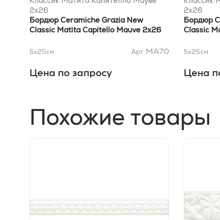
Классик Матита Капителло Мауве
Классик 
2x26
2x26
Бордюр Ceramiche Grazia New
Бордюр C
Classic Matita Capitello Mauve 2x26
Classic M
MA70
5x25
см
Арт.
5x25
см
Цена по запросу
Цена п
Похожие товары