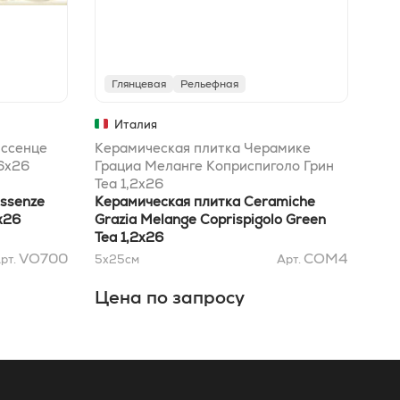
Глянцевая
Рельефная
Г
Италия
Эссенце
Керамическая плитка Черамике
Бор
6x26
Грациа Меланге Коприспиголо Грин
Мат
Теа 1,2x26
Essenze
Керамическая плитка Ceramiche
Бор
x26
Grazia Melange Coprispigolo Green
Mat
Tea 1,2x26
VO700
COM4
рт.
5x25
см
Арт.
5x2
Цена по запросу
Це