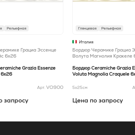
я
Рельефная
Глянцевая
Рельефная
Италия
ерамике Грациа Эссенце
Бордюр Черамике Грациа 
йс 6x26
Волута Магнолия Кракеле 
eramiche Grazia Essenze
Бордюр Ceramiche Grazia 
e 6x26
Voluta Magnolia Craquele 6
VO900
Арт.
5x25
см
А
о запросу
Цена по запросу