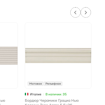
Матовая
Рельефная
М
Италия
В наличии: 35
Нью
Бордюр Черамике Грациа Нью
Вст