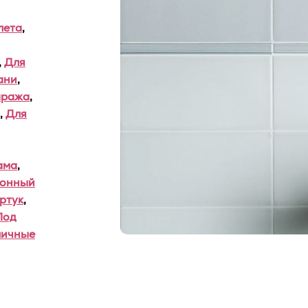
лета
,
,
Для
ани
,
аража
,
,
Для
ама
,
хонный
ртук
,
Под
личные