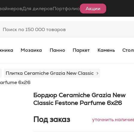
зайнеров
Для дилеров
Портфолио
Акции
хника
Мозаика
Панно
Паркет
Камень
Стол
Плитка Ceramiche Grazia New Classic
Parfume 6x26
Бордюр Ceramiche Grazia New
Classic Festone Parfume 6x26
Под заказ
уточнить наличи