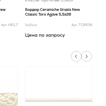
6
Классик Торо Агаве 5,5x26
Кла
New
Бордюр Ceramiche Grazia New
Вст
Classic Toro Agave 5,5x26
Cla
HEL7
TORO6
Арт.
5x25
см
Арт.
5x5
Цена по запросу
Це