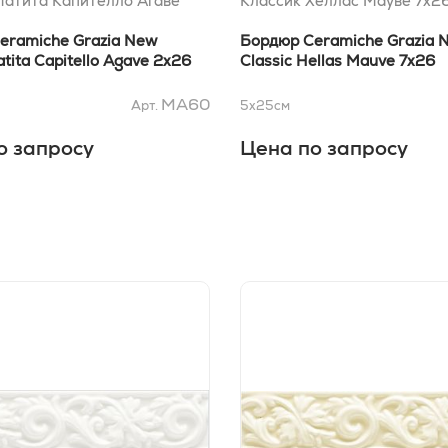
Матита Капителло Агаве
Классик Хеллас Мауве 7x2
eramiche Grazia New
Бордюр Ceramiche Grazia 
atita Capitello Agave 2x26
Classic Hellas Mauve 7x26
MA60
Арт.
5x25
см
о запросу
Цена по запросу