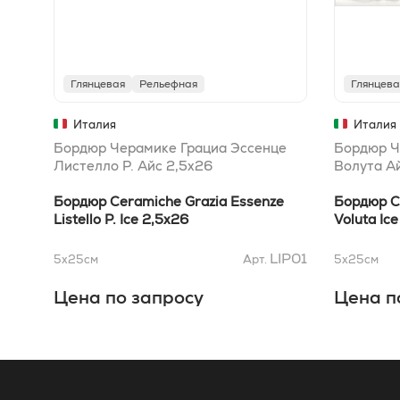
Глянцевая
Рельефная
Глянцева
Италия
Италия
Бордюр Черамике Грациа Эссенце
Бордюр Ч
Листелло P. Айс 2,5x26
Волута А
Бордюр Ceramiche Grazia Essenze
Бордюр C
Listello P. Ice 2,5x26
Voluta Ic
LIP01
5x25
см
Арт.
5x25
см
Цена по запросу
Цена п