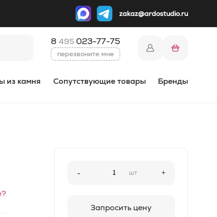
zakaz@ardostudio.ru
8
023-77-75
495
перезвоните мне
ы из камня
Сопутствующие товары
Бренды
-
шт
+
е?
Запросить цену