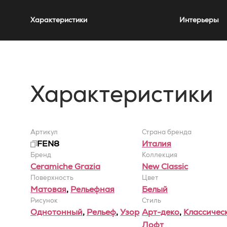
Характеристики
Интерьеры
Характеристики
Артикул
Страна бренда
FEN8
Италия
Бренд
Коллекция
Ceramiche Grazia
New Classic
Поверхность
Цвет
Матовая
,
Рельефная
Белый
Рисунок
Стиль
Однотонный
,
Рельеф
,
Узор
Арт-деко
,
Классичес
Лофт