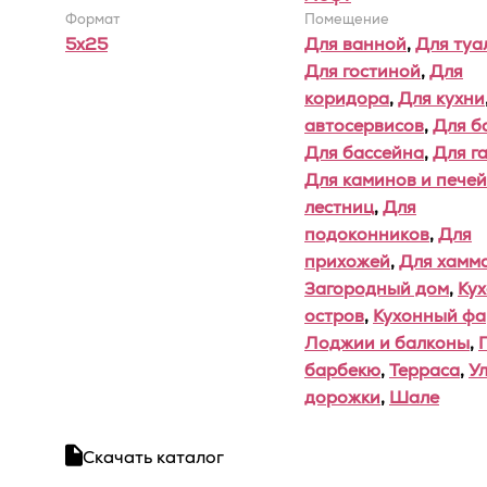
Формат
Помещение
5x25
Для ванной
,
Для туа
Для гостиной
,
Для
коридора
,
Для кухни
автосервисов
,
Для б
Для бассейна
,
Для г
Для каминов и печей
лестниц
,
Для
подоконников
,
Для
прихожей
,
Для хамм
Загородный дом
,
Ку
остров
,
Кухонный фа
Лоджии и балконы
,
барбекю
,
Терраса
,
У
дорожки
,
Шале
Скачать каталог