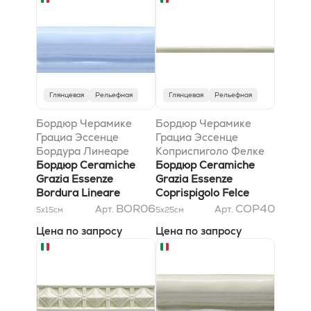
Глянцевая
Рельефная
Глянцевая
Рельефная
Бордюр Черамике
Бордюр Черамике
Грациа Эссенце
Грациа Эссенце
Бордура Линеаре
Коприспиголо Фелке
Гензиана 5x13
Бордюр Ceramiche
1,2x26
Бордюр Ceramiche
Grazia Essenze
Grazia Essenze
Bordura Lineare
Coprispigolo Felce
Genziana 5x13
1,2x26
BOR06
COP40
Арт.
Арт.
5x15
см
5x25
см
Цена по запросу
Цена по запросу