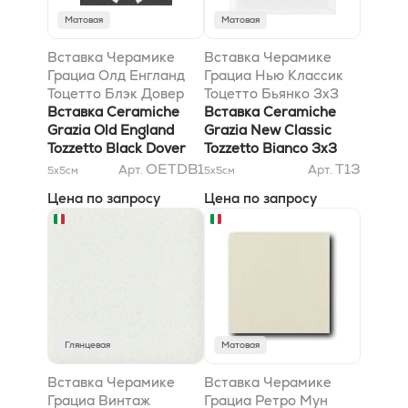
Матовая
Матовая
Вставка Черамике
Вставка Черамике
Грациа Олд Енгланд
Грациа Нью Классик
Тоцетто Блэк Довер
Тоцетто Бьянко 3x3
4x4
Вставка Ceramiche
Вставка Ceramiche
Grazia Old England
Grazia New Classic
Tozzetto Black Dover
Tozzetto Bianco 3x3
4x4
OETDB1
T13
Арт.
Арт.
5x5
см
5x5
см
Цена по запросу
Цена по запросу
Глянцевая
Матовая
Вставка Черамике
Вставка Черамике
Грациа Винтаж
Грациа Ретро Мун