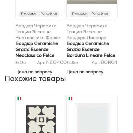
Глянцевая
Рельефная
Глянцевая
Рельефная
Бордюр Черамике
Бордюр Черамике
Грациа Эссенце
Грациа Эссенце
Неоклассико Фелке
Бордура Линеаре
6x26
Бордюр Ceramiche
Фелке 5x13
Бордюр Ceramiche
Grazia Essenze
Grazia Essenze
Neoclassico Felce
Bordura Lineare Felce
6x26
5x13
NEO400
BOR04
Арт.
Арт.
5x25
см
5x15
см
Цена по запросу
Цена по запросу
Похожие товары