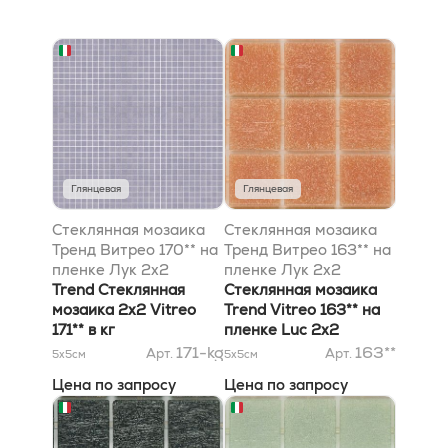
Глянцевая
Глянцевая
Стеклянная мозаика
Стеклянная мозаика
Тренд Витрео 170** на
Тренд Витрео 163** на
пленке Лук 2x2
пленке Лук 2x2
Trend Стеклянная
Стеклянная мозаика
мозаика 2x2 Vitreo
Trend Vitreo 163** на
171** в кг
пленке Luc 2x2
171-kg
163**
Арт.
Арт.
5x5
см
5x5
см
Цена по запросу
Цена по запросу