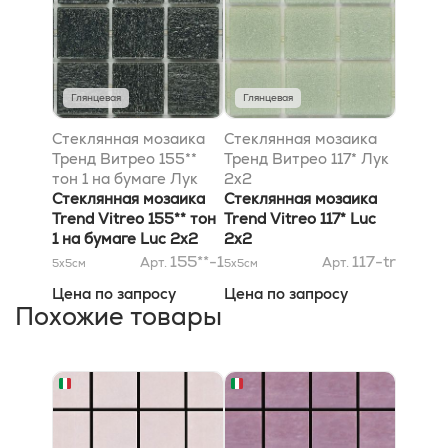
Глянцевая
Глянцевая
Стеклянная мозаика
Стеклянная мозаика
Тренд Витрео 155**
Тренд Витрео 117* Лук
тон 1 на бумаге Лук
2x2
2x2
Стеклянная мозаика
Стеклянная мозаика
Trend Vitreo 155** тон
Trend Vitreo 117* Luc
1 на бумаге Luc 2x2
2x2
155**-1
117-tr
Арт.
Арт.
5x5
см
5x5
см
Цена по запросу
Цена по запросу
Похожие товары