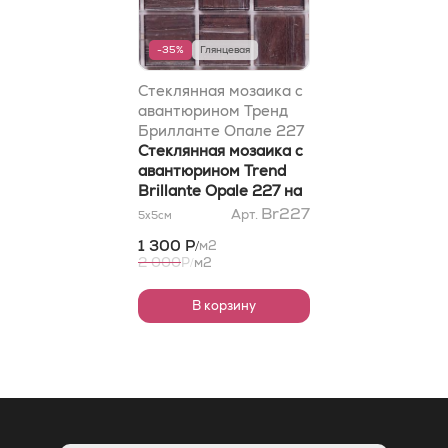
-35%
Глянцевая
Стеклянная мозаика с
авантюрином Тренд
Брилланте Опале 227
на бумаге Лук 2x2
Стеклянная мозаика с
авантюрином Trend
Brillante Opale 227 на
бумаге Luc 2x2
Br227
Арт.
5x5
см
1 300 Р
м2
/
2 000
Р
м2
/
В корзину