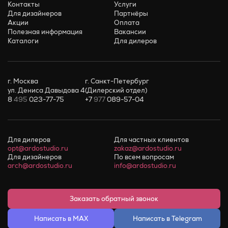
Контакты
Услуги
Для дизайнеров
Партнёры
Акции
Оплата
Полезная информация
Вакансии
Каталоги
Для дилеров
г. Москва
г. Санкт-Петербург
ул. Дениса Давыдова 4
(Дилерский отдел)
8
495
023-77-75
+7
977
089-57-04
Для дилеров
Для частных клиентов
opt@ardostudio.ru
zakaz@ardostudio.ru
Для дизайнеров
По всем вопросам
arch@ardostudio.ru
info@ardostudio.ru
Заказать обратный звонок
Написать в MAX
Написать в Telegram