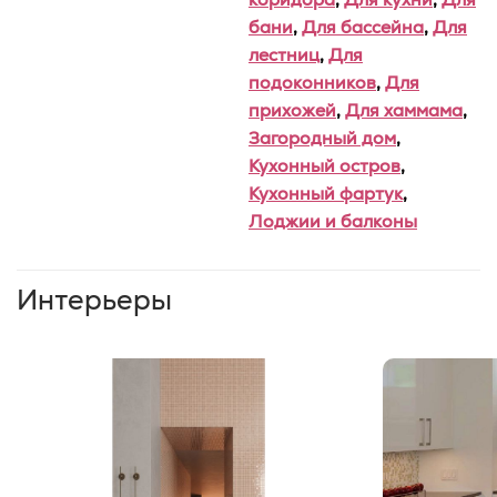
бани
,
Для бассейна
,
Для
лестниц
,
Для
подоконников
,
Для
прихожей
,
Для хаммама
,
Загородный дом
,
Кухонный остров
,
Кухонный фартук
,
Лоджии и балконы
Интерьеры