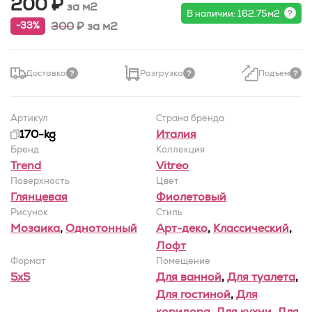
200 ₽
за м2
В наличии: 162.75м2
300
₽
за м2
-33%
Доставка
Разгрузка
Подъем
Артикул
Страна бренда
170-kg
Италия
Бренд
Коллекция
Trend
Vitreo
Поверхность
Цвет
Глянцевая
Фиолетовый
Рисунок
Стиль
Мозаика
,
Однотонный
Арт-деко
,
Классический
,
Лофт
Формат
Помещение
5x5
Для ванной
,
Для туалета
,
Для гостиной
,
Для
коридора
,
Для кухни
,
Для