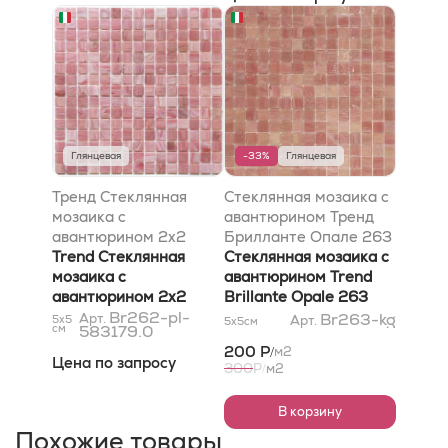
Глянцевая
-33%
Глянцевая
Тренд Стеклянная
Стеклянная мозаика с
мозаика с
авантюрином Тренд
авантюрином 2x2
Брилланте Опале 263
Брилланте Опале 262
Trend Стеклянная
сетка 316x316 (2м2/
Стеклянная мозаика с
сетка 316х316
мозаика с
кор=20шт) в кг
авантюрином Trend
авантюрином 2x2
Brillante Opale 263
Brillante Opale 262
Br262-pl-
сетка 316x316 (2м2/
Br263-kg
Арт.
5x5
Арт.
5x5
см
см
583179.0
сетка 316х316
кор=20шт) в кг
200 Р
м2
/
Цена по запросу
300
Р
м2
/
В корзину
Похожие товары