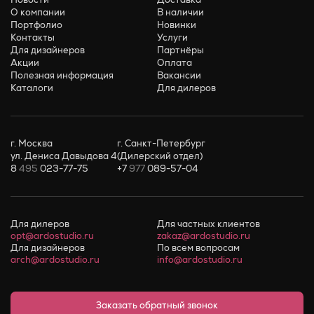
О компании
В наличии
Портфолио
Новинки
Контакты
Услуги
Для дизайнеров
Партнёры
Акции
Оплата
Полезная информация
Вакансии
Каталоги
Для дилеров
г. Москва
г. Санкт-Петербург
ул. Дениса Давыдова 4
(Дилерский отдел)
8
495
023-77-75
+7
977
089-57-04
Для дилеров
Для частных клиентов
opt@ardostudio.ru
zakaz@ardostudio.ru
Для дизайнеров
По всем вопросам
arch@ardostudio.ru
info@ardostudio.ru
Заказать обратный звонок