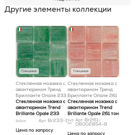
Другие элементы коллекции
Глянцевая
Глянцевая
Стеклянная мозаика с
Стеклянная мозаика с
авантюрином Тренд
авантюрином Тренд
Брилланте Опале 233
Брилланте Опале 261
тон 1 на бумаге Лук
Стеклянная мозаика с
тон 06002854-8 Лук
Стеклянная мозаика с
2x2
авантюрином Trend
2x2
авантюрином Trend
Brillante Opale 233
Brillante Opale 261 тон
тон 1 на бумаге Luc
06002854-8 Luc 2x2
Br261-
Br233-1
Арт.
Арт.
5x5
5x5
см
см
06002854-8
2x2
Цена по запросу
Цена по запросу