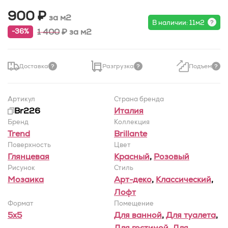
900 ₽
за м2
В наличии: 11м2
1 400
₽
за м2
-36%
Доставка
Разгрузка
Подъем
Артикул
Страна бренда
Br226
Италия
Бренд
Коллекция
Trend
Brillante
Поверхность
Цвет
Глянцевая
Красный
,
Розовый
Рисунок
Стиль
Мозаика
Арт-деко
,
Классический
,
Лофт
Формат
Помещение
5x5
Для ванной
,
Для туалета
,
Для гостиной
,
Для