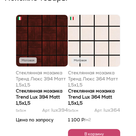
Матовая
Матовая
Стеклянная мозаика
Стеклянная мозаика
Тренд Люкс 394 Матт
Тренд Люкс 364 Матт
1,5x1,5
1,5x1,5
Стеклянная мозаика
Стеклянная мозаика
Trend Lux 394 Matt
Trend Lux 364 Matt
1,5x1,5
1,5x1,5
lux394
lux364
Арт.
Арт.
5x5
см
5x5
см
Цена по запросу
1 100 Р
м2
/
В корзину