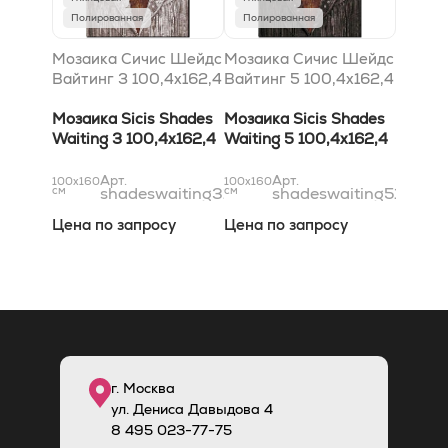
Полированная
Полированная
Мозаика Сичис Шейдс
Мозаика Сичис Шейдс
Вайтинг 3 100,4x162,4
Вайтинг 5 100,4x162,4
Мозаика Sicis Shades
Мозаика Sicis Shades
Waiting 3 100,4x162,4
Waiting 5 100,4x162,4
Арт.
Арт.
100x160
100x160
см
shadeswaiting3100x162
см
shadeswaiting5100x1
Цена по запросу
Цена по запросу
г. Москва
ул. Дениса Давыдова 4
8
495
023-77-75