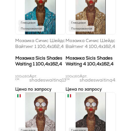
Глянцевая
Глянцевая
Полированная
Полированная
Мозаика Сичис Шейдс
Мозаика Сичис Шейдс
Вайтинг 1 100,4x162,4
Вайтинг 4 100,4x162,4
Мозаика Sicis Shades
Мозаика Sicis Shades
Waiting 1 100,4x162,4
Waiting 4 100,4x162,4
Арт.
Арт.
100x160
100x160
см
shadeswaiting1100x162
см
shadeswaiting4100x1
Цена по запросу
Цена по запросу
Глянцевая
Глянцевая