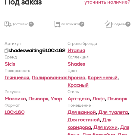
Под заказ
уточнить наличие?
Доставка
Разгрузка
Подъем
Артикул
Страна бренда
shadeswaiting6100x162
Италия
Бренд
Коллекция
Sicis
Shades
Поверхность
Цвет
Глянцевая
,
Полированная
Бронза
,
Коричневый
,
Красный
Рисунок
Стиль
Мозаика
,
Пэчворк
,
Узор
Арт-деко
,
Лофт
,
Пэчворк
Формат
Помещение
100x160
Для ванной
,
Для туалета
,
Для гостиной
,
Для
коридора
,
Для кухни
,
Для
бани
,
Для бассейна
,
Для