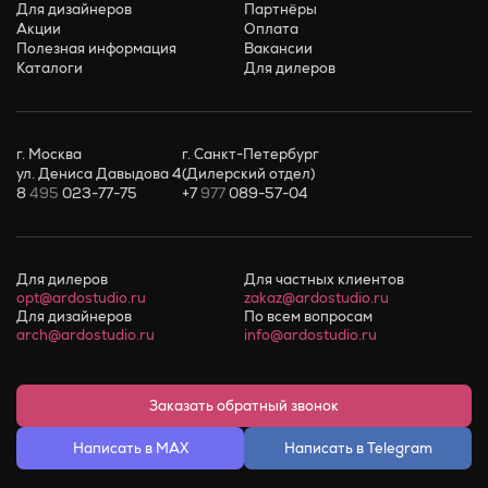
Для дизайнеров
Партнёры
Акции
Оплата
Полезная информация
Вакансии
Каталоги
Для дилеров
г. Москва
г. Санкт-Петербург
ул. Дениса Давыдова 4
(Дилерский отдел)
8
495
023-77-75
+7
977
089-57-04
Для дилеров
Для частных клиентов
opt@ardostudio.ru
zakaz@ardostudio.ru
Для дизайнеров
По всем вопросам
arch@ardostudio.ru
info@ardostudio.ru
Заказать обратный звонок
Написать в MAX
Написать в Telegram