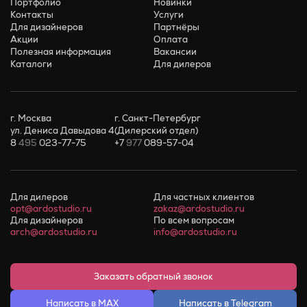
Портфолио
Новинки
Контакты
Услуги
Для дизайнеров
Партнёры
Акции
Оплата
Полезная информация
Вакансии
Каталоги
Для дилеров
г. Москва
г. Санкт-Петербург
ул. Дениса Давыдова 4
(Дилерский отдел)
8
495
023-77-75
+7
977
089-57-04
Для дилеров
Для частных клиентов
opt@ardostudio.ru
zakaz@ardostudio.ru
Для дизайнеров
По всем вопросам
arch@ardostudio.ru
info@ardostudio.ru
Заказать обратный звонок
Написать в MAX
Написать в Telegram