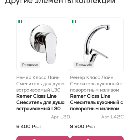
Другие элементы коллекции
Глянцевая
Глянцевая
Ремер Класс Лайн
Ремер Класс Лайн
Смеситель для душа
Смеситель кухонный с
встраиваемый L30
поворотным изливом
Remer Class Line
L42C
Remer Class Line
Смеситель для душа
Смеситель кухонный с
встраиваемый L30
поворотным изливом
L42C
L30
L42C
Арт.
Арт.
6 400 Р
9 900 Р
шт
шт
/
/