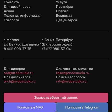
Контакты
Услуги
Для дизайнеров
Партнёры
Акции
Оплата
Полезная информация
Вакансии
Каталоги
Для дилеров
г. Москва
г. Санкт-Петербург
ул. Дениса Давыдова 4
(Дилерский отдел)
8
495
023-77-75
+7
977
089-57-04
Для дилеров
Для частных клиентов
opt@ardostudio.ru
zakaz@ardostudio.ru
Для дизайнеров
По всем вопросам
arch@ardostudio.ru
info@ardostudio.ru
Заказать обратный звонок
Написать в MAX
Написать в Telegram