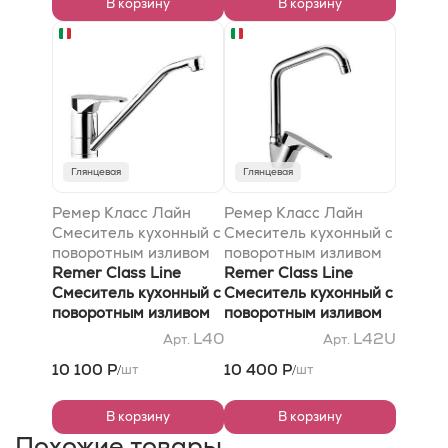
В корзину
В корзину
Глянцевая
Глянцевая
Ремер Класс Лайн
Ремер Класс Лайн
Смеситель кухонный с
Смеситель кухонный с
поворотным изливом
поворотным изливом
L40
Remer Class Line
L42U
Remer Class Line
Смеситель кухонный с
Смеситель кухонный с
поворотным изливом
поворотным изливом
L40
L42U
L40
L42U
Арт.
Арт.
10 100 Р
10 400 Р
шт
шт
/
/
В корзину
В корзину
Похожие товары