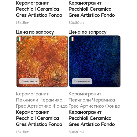
LUS 16 15x15
Керамогранит
H75 30x30
Керамогранит
Pecchioli Ceramica
Pecchioli Ceramica
Gres Artistico Fondo
Gres Artistico Fondo
LUS 16 15x15
H75 30x30
15x15
см
30x30
см
Цена по запросу
Цена по запросу
Глянцевая
Глянцевая
Керамогранит
Керамогранит
Пекчиоли Черамика
Пекчиоли Черамика
Грес Артистико Фондо
Грес Артистико Фондо
Магма 15x15
Керамогранит
FAN 7 30x30
Керамогранит
Pecchioli Ceramica
Pecchioli Ceramica
Gres Artistico Fondo
Gres Artistico Fondo
Magma 15x15
FAN 7 30x30
15x15
см
30x30
см