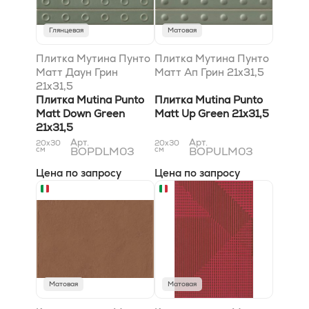
Глянцевая
Матовая
Плитка Мутина Пунто
Плитка Мутина Пунто
Матт Даун Грин
Матт Ап Грин 21x31,5
21x31,5
Плитка Mutina Punto
Плитка Mutina Punto
Matt Down Green
Matt Up Green 21x31,5
21x31,5
Арт.
Арт.
20x30
20x30
см
BOPDLM03
см
BOPULM03
Цена по запросу
Цена по запросу
Матовая
Матовая