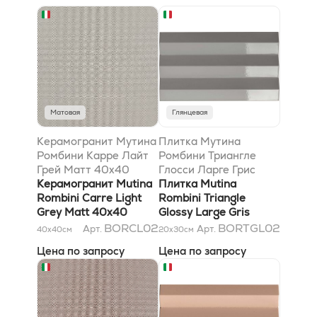
Матовая
Глянцевая
Керамогранит Мутина
Плитка Мутина
Ромбини Карре Лайт
Ромбини Триангле
Грей Матт 40x40
Глосси Ларге Грис
Керамогранит Mutina
18,6X31,5
Плитка Mutina
Rombini Carre Light
Rombini Triangle
Grey Matt 40x40
Glossy Large Gris
18,6X31,5
BORCL02
BORTGL02
Арт.
Арт.
40x40
см
20x30
см
Цена по запросу
Цена по запросу