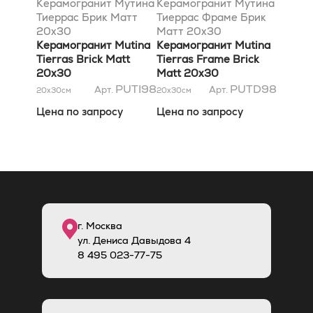
Керамогранит Мутина
Керамогранит Мутина
Тиеррас Брик Матт
Тиеррас Фраме Брик
20x30
Матт 20x30
Керамогранит Mutina
Керамогранит Mutina
Tierras Brick Matt
Tierras Frame Brick
20x30
Matt 20x30
PUTI98
PUTD98
Арт.
Арт.
20x30
см
20x30
см
Цена по запросу
Цена по запросу
г. Москва
ул. Дениса Давыдова 4
8
495
023-77-75