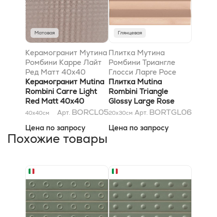
Матовая
Глянцевая
Керамогранит Мутина
Плитка Мутина
Ромбини Карре Лайт
Ромбини Триангле
Ред Матт 40x40
Глосси Ларге Росе
Керамогранит Mutina
18,6X31,5
Плитка Mutina
Rombini Carre Light
Rombini Triangle
Red Matt 40x40
Glossy Large Rose
18,6X31,5
BORCL05
BORTGL06
Арт.
Арт.
40x40
см
20x30
см
Цена по запросу
Цена по запросу
Похожие товары