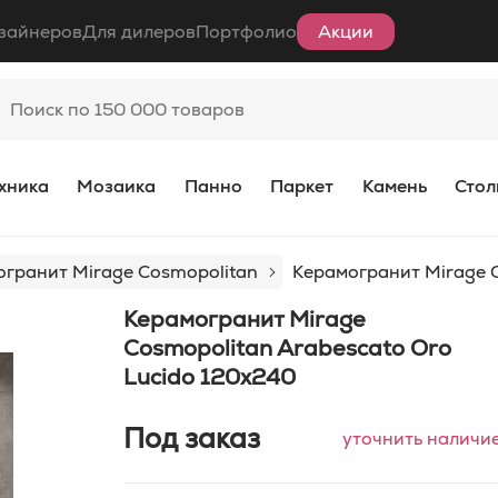
зайнеров
Для дилеров
Портфолио
Акции
хника
Мозаика
Панно
Паркет
Камень
Стол
гранит Mirage Cosmopolitan
Керамогранит Mirage C
Керамогранит Mirage
Cosmopolitan Arabescato Oro
Lucido 120x240
Под заказ
уточнить наличи