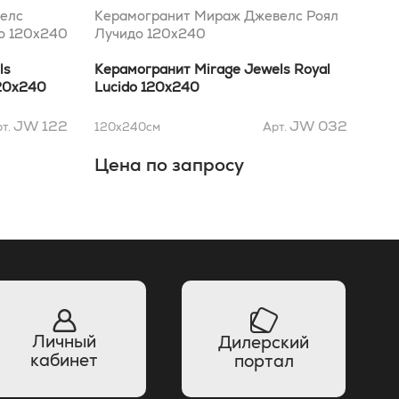
елс
Керамогранит Мираж Джевелс Роял
Кер
о 120x240
Лучидо 120x240
Ста
ls
Керамогранит Mirage Jewels Royal
Кер
120x240
Lucido 120x240
Sta
JW 122
JW 032
т.
120x240
см
Арт.
120
см
Цена по запросу
Це
Личный
Дилерский
кабинет
портал