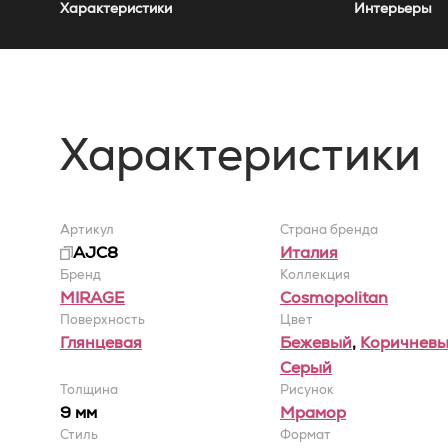
Характеристики
Интерьеры
Характеристики
Артикул
Страна бренда
AJC8
Италия
Бренд
Коллекция
MIRAGE
Cosmopolitan
Поверхность
Цвет
Глянцевая
Бежевый
,
Коричнев
Серый
Толщина
Рисунок
9 мм
Мрамор
Стиль
Формат