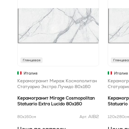
Глянцевая
Глянцева
Италия
Италия
Керамогранит Мираж Космополитан
Керамогр
Статуарио Экстра Лучидо 80x160
Статуари
Керамогранит Mirage Cosmopolitan
Керамогр
Statuario Extra Lucido 80x160
Statuario
AIB2
80x160
см
Арт.
120x280
см