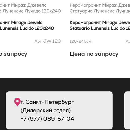
анит Мираж Джевелс
Керамогранит Мираж Джев
о Луненсис Лучидо 120x240
Статуарио Луненсис Лучид
анит Mirage Jewels
Керамогранит Mirage Jewe
 Lunensis Lucido 120x240
Statuario Lunensis Lucido 
JW 123
Арт.
120x240
см
Ар
о запросу
Цена по запросу
г. Санкт-Петербург
(Дилерский отдел)
+7 (977) 089-57-04