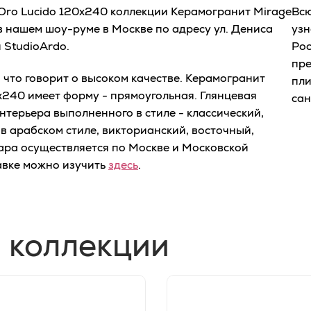
Oro Lucido 120x240 коллекции Керамогранит Mirage
Вс
в нашем шоу-руме в Москве по адресу ул. Дениса
узн
 StudioArdo.
Рос
пре
что говорит о высоком качестве. Керамогранит
пли
x240 имеет форму - прямоугольная. Глянцевая
сан
нтерьера выполненного в стиле - классический,
 в арабском стиле, викторианский, восточный,
вара осуществляется по Москве и Московской
авке можно изучить
здесь
.
 коллекции