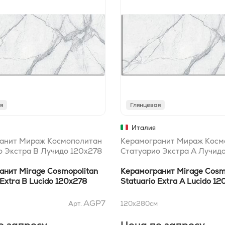
я
Глянцевая
Италия
анит Мираж Космополитан
Керамогранит Мираж Косм
о Экстра B Лучидо 120x278
Статуарио Экстра A Лучид
анит Mirage Cosmopolitan
Керамогранит Mirage Cosm
 Extra B Lucido 120x278
Statuario Extra A Lucido 1
AGP7
Арт.
120x280
см