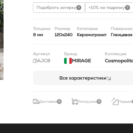
Подобрать затирку
+10% на подрезку
Толщина
Размер
Категория
Поверхнос
9 мм
120x240
Керамогранит
Глянцевая
Артикул
Бренд
Коллекция
AJC8
MIRAGE
Cosmopolit
Все характеристики
Доставка
Разгрузка
Подъем