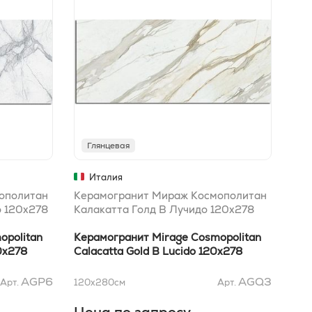
Глянцевая
Г
Италия
ополитан
Керамогранит Мираж Космополитан
Кер
о 120x278
Калакатта Голд B Лучидо 120x278
Уай
opolitan
Керамогранит Mirage Cosmopolitan
Кер
20x278
Calacatta Gold B Lucido 120x278
Whi
AGP6
AGQ3
Арт.
120x280
см
Арт.
80x