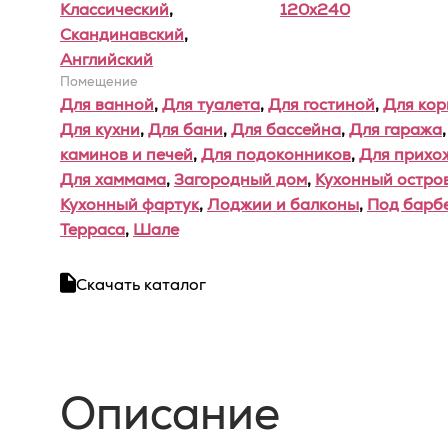
Классический
,
120x240
Скандинавский
,
Английский
Помещение
Для ванной
,
Для туалета
,
Для гостиной
,
Для ко
Для кухни
,
Для бани
,
Для бассейна
,
Для гаража
каминов и печей
,
Для подоконников
,
Для прихо
Для хаммама
,
Загородный дом
,
Кухонный остро
Кухонный фартук
,
Лоджии и балконы
,
Под барб
Терраса
,
Шале
Скачать каталог
Описание