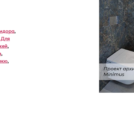
ридора
,
,
Для
жей
,
в
,
екю
,