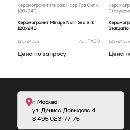
Керамогранит Мираж Норр Гра Силк
Керамогр
120x240
Статуари
Керамогранит Mirage Norr Gra Silk
Керамогр
120x240
Statuario
TX90
120x240
см
Арт.
120x240
см
Цена по запросу
Цена п
г. Москва
ул. Дениса Давыдова 4
8
495
023-77-75