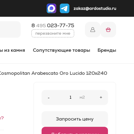
zakaz@ardostudio.ru
8
023-77-75
495
перезвоните мне
ы из камня
Сопутствующие товары
Бренды
osmopolitan Arabescato Oro Lucido 120x240
-
м2
+
е?
Запросить цену