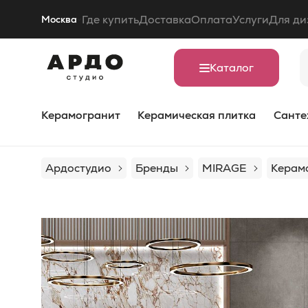
Где купить
Доставка
Оплата
Услуги
Для ди
Москва
Каталог
Керамогранит
Керамическая плитка
Санте
Ардостудио
Бренды
MIRAGE
Керамо