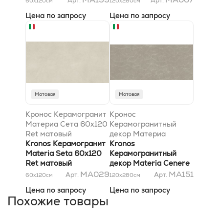
Арт.
Арт.
60x120
см
120x280
см
Цена по запросу
Цена по запросу
Матовая
Матовая
Кронос Керамогранит
Кронос
Материа Сета 60x120
Керамогранитный
Ret матовый
декор Материа
Kronos Керамогранит
Ченере Хари 120x280
Kronos
Materia Seta 60x120
матовый
Керамогранитный
Ret матовый
декор Materia Cenere
Hari 120x280 матовый
MA029
MA151
Арт.
Арт.
60x120
см
120x280
см
Цена по запросу
Цена по запросу
Похожие товары