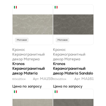
Матовая
Матовая
Кронос
Кронос
Керамогранитный
Керамогранитный
декор Материа
декор Материа
Чементо Хари 60x120
Kronos
Сандало Хари 60x120
Kronos
матовый
Керамогранитный
матовый
Керамогранитный
декор Materia
декор Materia Sandalo
Cemento Hari 60x120
Hari 60x120 матовый
MA159
MA161
Арт.
Арт.
60x120
см
60x120
см
матовый
Цена по запросу
Цена по запросу