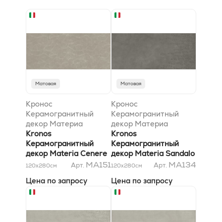
Матовая
Матовая
Кронос
Кронос
Керамогранитный
Керамогранитный
декор Материа
декор Материа
Ченере Хари 120x280
Kronos
Сандало Еделис
Kronos
матовый
Керамогранитный
120x280 матовый
Керамогранитный
декор Materia Cenere
декор Materia Sandalo
Hari 120x280 матовый
Edelis 120x280
MA151
MA134
Арт.
Арт.
120x280
см
120x280
см
матовый
Цена по запросу
Цена по запросу