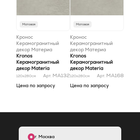
Матовая
Матовая
Кронос
Кронос
Керамогранитный
Керамогранитный
декор Материа
декор Материа
Чементо Еделис
Kronos
Чементо Линова
Kronos
120x280 матовый
Керамогранитный
120x280 матовый
Керамогранитный
декор Materia
декор Materia
Cemento Edelis
Cemento Linova
MA132
MA168
Арт.
Арт.
120x280
см
120x280
см
120x280 матовый
120x280 матовый
Цена по запросу
Цена по запросу
г. Москва