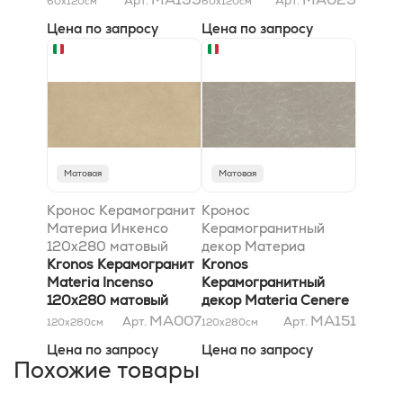
Арт.
Арт.
60x120
см
60x120
см
Цена по запросу
Цена по запросу
Матовая
Матовая
Кронос Керамогранит
Кронос
Материа Инкенсо
Керамогранитный
120x280 матовый
декор Материа
Kronos Керамогранит
Ченере Хари 120x280
Kronos
Materia Incenso
матовый
Керамогранитный
120x280 матовый
декор Materia Cenere
Hari 120x280 матовый
MA007
MA151
Арт.
Арт.
120x280
см
120x280
см
Цена по запросу
Цена по запросу
Похожие товары