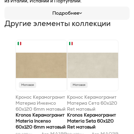
из Италии, Испании и Португалии.
Подробнее
Другие элементы коллекции
Матовая
Матовая
Кронос Керамогранит
Кронос Керамогранит
Материа Инкенсо
Материа Сета 60x120
60x120 6mm матовый
Ret матовый
Kronos Керамогранит
Kronos Керамогранит
Materia Incenso
Materia Seta 60x120
60x120 6mm матовый
Ret матовый
MA199
MA029