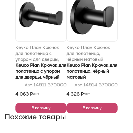
Кеуко План Крючок
Кеуко План Крючок
для полотенца с
для полотенца,
упором для дверцы,
чёрный матовый
чёрный матовый
Keuco Plan Крючок для
Keuco Plan Крючок для
полотенца с упором
полотенца, чёрный
для дверцы, чёрный
матовый
матовый
14911 370000
14914 370000
Арт.
Арт.
4 063 Р
4 326 Р
шт
шт
/
/
В корзину
В корзину
Похожие товары