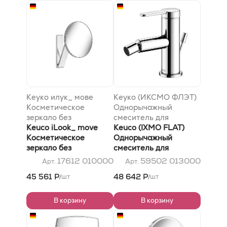
Кеуко илук_ мове
Кеуко (ИКСМО ФЛЭТ)
Косметическое
Однорычажный
зеркало без
смеситель для
подсветки, круглое
Keuco iLook_ move
умывальника 100 с
Keuco (IXMO FLAT)
Косметическое
гарнитурой для слива
Однорычажный
зеркало без
и донным клапаном, с
смеситель для
подсветки, круглое
розеткой (круглой и
умывальника 100 с
17612 010000
59502 013000
Арт.
Арт.
квадратной), хром
гарнитурой для слива
45 561 Р
48 642 Р
шт
шт
/
/
и донным клапаном, с
розеткой (круглой и
квадратной), хром
В корзину
В корзину