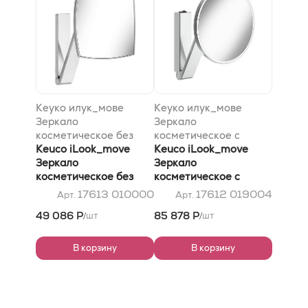
Кеуко илук_мове
Кеуко илук_мове
Зеркало
Зеркало
косметическое без
косметическое с
подсветки,
Keuco iLook_move
подсветкой, круглое,
Keuco iLook_move
прямоугольное, хром
Зеркало
увеличения x 5,
Зеркало
косметическое без
встроенным
косметическое с
подсветки,
рычажным
подсветкой, круглое,
17613 010000
17612 019004
Арт.
Арт.
прямоугольное, хром
выключателем,хром
увеличения x 5,
49 086 Р
85 878 Р
шт
шт
/
/
встроенным
рычажным
выключателем,хром
В корзину
В корзину