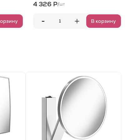
4 326 Р
5 
/
шт
-
+
корзину
В корзину