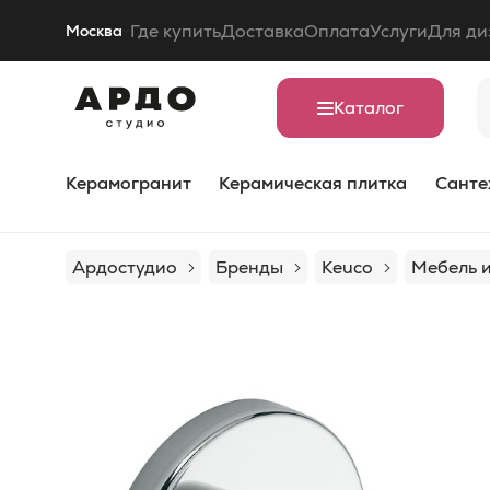
Где купить
Доставка
Оплата
Услуги
Для ди
Москва
Каталог
Керамогранит
Керамическая плитка
Санте
Ардостудио
Бренды
Keuco
Мебель и