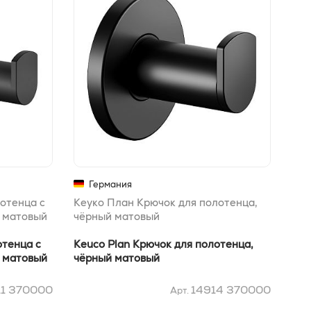
Германия
отенца с
Кеуко План Крючок для полотенца,
Кеу
й матовый
чёрный матовый
рул
отенца с
Keuco Plan Крючок для полотенца,
Keu
й матовый
чёрный матовый
рул
11 370000
14914 370000
Арт.