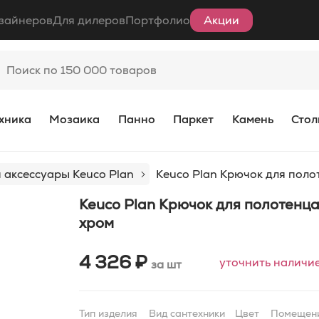
зайнеров
Для дилеров
Портфолио
Акции
хника
Мозаика
Панно
Паркет
Камень
Стол
 аксессуары Keuco Plan
Keuco Plan Крючок для поло
Keuco Plan Крючок для полотенца
хром
4 326 ₽
уточнить наличи
за шт
Тип изделия
Вид сантехники
Цвет
Помещен