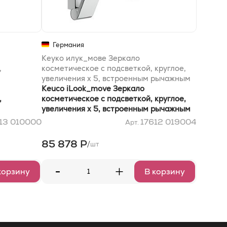
Германия
Кеуко илук_мове Зеркало
,
косметическое с подсветкой, круглое,
увеличения x 5, встроенным рычажным
выключателем,хром
Keuco iLook_move Зеркало
,
косметическое с подсветкой, круглое,
увеличения x 5, встроенным рычажным
выключателем,хром
13 010000
17612 019004
Арт.
85 878 Р
/
шт
-
+
корзину
В корзину