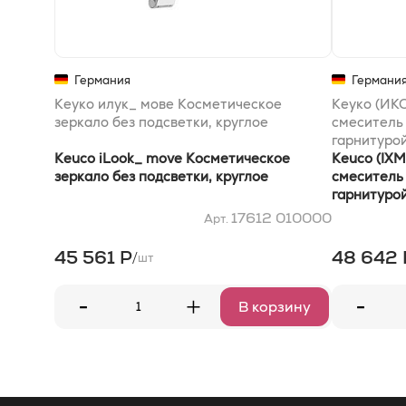
Германия
Германи
Кеуко илук_ мове Косметическое
Кеуко (И
зеркало без подсветки, круглое
смеситель
гарнитурой
Keuco iLook_ move Косметическое
клапаном, 
Keuco (IX
зеркало без подсветки, круглое
квадратной
смеситель
гарнитурой
клапаном, 
17612 010000
Арт.
квадратной
45 561 Р
48 642 
/
шт
-
-
+
В корзину