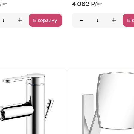
4 063 Р
/
/
шт
шт
-
+
+
В корзину
В 