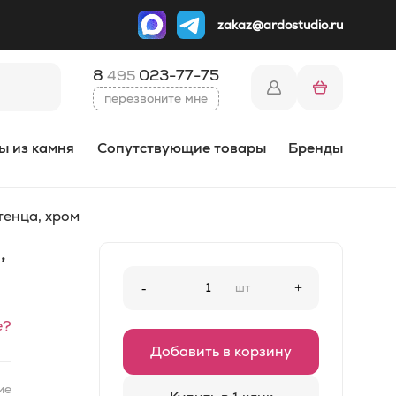
zakaz@ardostudio.ru
8
023-77-75
495
перезвоните мне
ы из камня
Сопутствующие товары
Бренды
тенца, хром
,
-
шт
+
е?
Добавить в корзину
ие