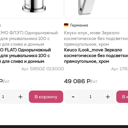
я
Германия
КСМО ФЛЭТ) Однорычажный
Кеуко илук_мове Зеркало
 для умывальника 100 с
косметическое без подсветки
 для слива и донным
прямоугольное, хром
с розеткой (круглой и
MO FLAT) Однорычажный
Keuco iLook_move Зеркало
), хром
 для умывальника 100 с
косметическое без подсветки
 для слива и донным
прямоугольное, хром
с розеткой (круглой и
59502 013000
176
Арт.
Арт.
), хром
Р
49 086 Р
/
/
шт
шт
-
+
+
В корзину
В 