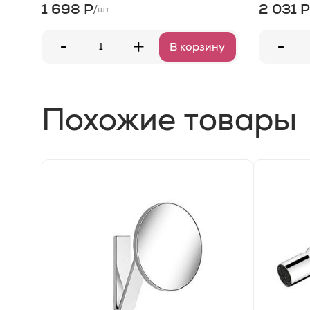
1 698 Р
2 031 Р
/
шт
-
-
+
В корзину
Похожие товары