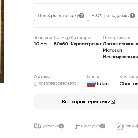
Подобрать затирку
+10% на подрезку
Толщина
Размер
Категория
Поверхность
10 мм
60x60
Керамогранит
Лаппатированн
Матовая
Неполированна
Артикул
Бренд
Коллекц
610080000120
Italon
Charm
Все характеристики
Доставка
Разгрузка
Подъем