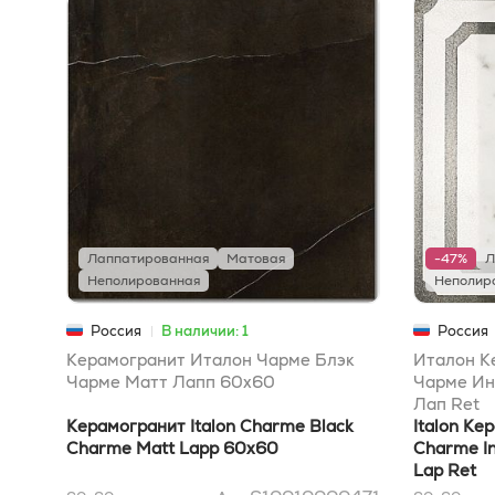
Лаппатированная
Матовая
-47%
Л
Неполированная
Неполир
Россия
В наличии: 1
Россия
Керамогранит Италон Чарме Блэк
Италон К
Чарме Матт Лапп 60x60
Чарме Ин
Лап Ret
Керамогранит Italon Charme Black
Italon Ке
Charme Matt Lapp 60x60
Charme I
Lap Ret