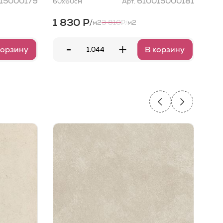
15000179
610015000181
60x60
см
Арт.
35x
1 830 Р
7 
/
3 810
м2
Р
м2
/
-
+
корзину
В корзину