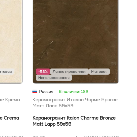
атовая
-52%
Лаппатированная
Матовая
Л
Неполированная
Н
Россия
В наличии: 122
ме Крема
Керамогранит Италон Чарме Бронзе
Ита
Матт Лапп 59x59
Дис
Еме
me Crema
Керамогранит Italon Charme Bronze
Ita
Matt Lapp 59x59
Dis
33x