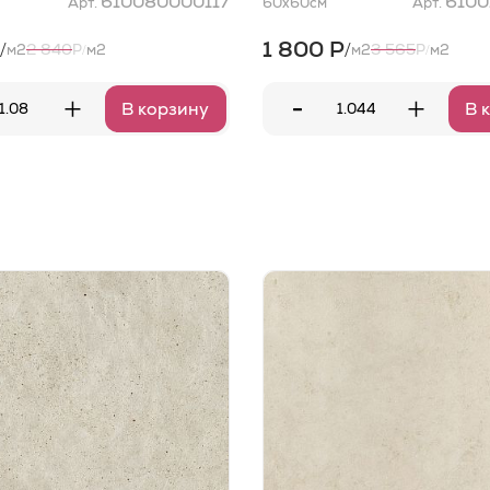
610080000117
6100
Арт.
60x60
см
Арт.
1 800 Р
/
/
2 840
3 565
м2
Р
м2
м2
Р
м2
/
/
-
+
+
В корзину
В 