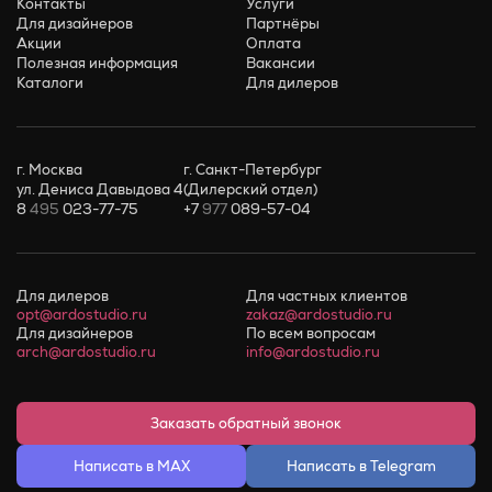
Контакты
Услуги
Для дизайнеров
Партнёры
Акции
Оплата
Полезная информация
Вакансии
Каталоги
Для дилеров
г. Москва
г. Санкт-Петербург
ул. Дениса Давыдова 4
(Дилерский отдел)
8
495
023-77-75
+7
977
089-57-04
Для дилеров
Для частных клиентов
opt@ardostudio.ru
zakaz@ardostudio.ru
Для дизайнеров
По всем вопросам
arch@ardostudio.ru
info@ardostudio.ru
Заказать обратный звонок
Написать в MAX
Написать в Telegram