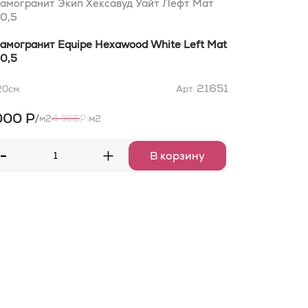
амогранит Экип Хексавуд Уайт Лефт Мат
0,5
амогранит Equipe Hexawood White Left Mat
0,5
21651
20
см
Арт.
000 Р
/
4 365
м2
Р
м2
/
-
+
В корзину