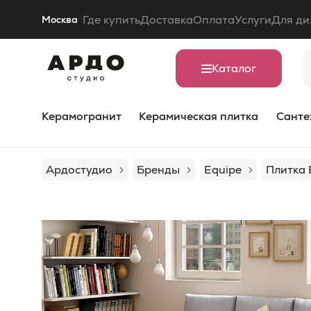
Где купить
Доставка
Оплата
Услуги
Для ди
Москва
Каталог
Керамогранит
Керамическая плитка
Санте
Ардостудио
Бренды
Equipe
Плитка 