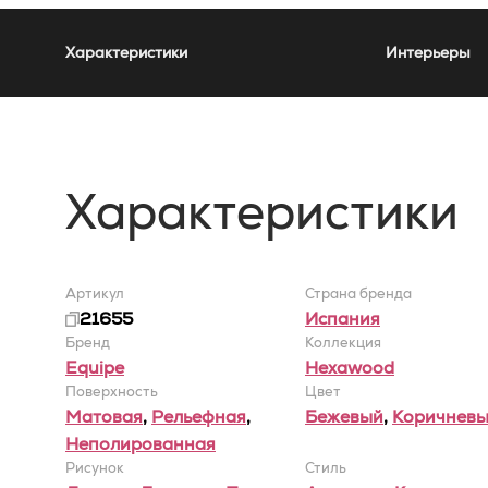
Характеристики
Интерьеры
Характеристики
Артикул
Страна бренда
21655
Испания
Бренд
Коллекция
Equipe
Hexawood
Поверхность
Цвет
Матовая
,
Рельефная
,
Бежевый
,
Коричнев
Неполированная
Рисунок
Стиль