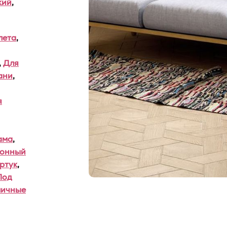
кий
,
лета
,
,
Для
ани
,
я
ама
,
хонный
ртук
,
Под
личные