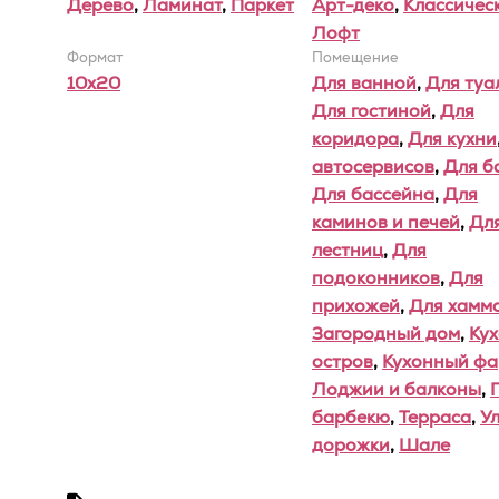
Дерево
,
Ламинат
,
Паркет
Арт-деко
,
Классичес
Лофт
Формат
Помещение
10x20
Для ванной
,
Для туа
Для гостиной
,
Для
коридора
,
Для кухни
автосервисов
,
Для б
Для бассейна
,
Для
каминов и печей
,
Дл
лестниц
,
Для
подоконников
,
Для
прихожей
,
Для хамм
Загородный дом
,
Ку
остров
,
Кухонный фа
Лоджии и балконы
,
барбекю
,
Терраса
,
У
дорожки
,
Шале