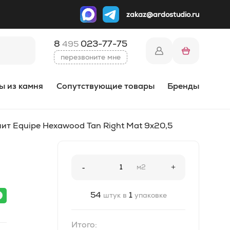
zakaz@ardostudio.ru
8
023-77-75
495
перезвоните мне
ы из камня
Сопутствующие товары
Бренды
ит Equipe Hexawood Tan Right Mat 9x20,5
-
м2
+
54
1
штук в
упаковке
Итого: