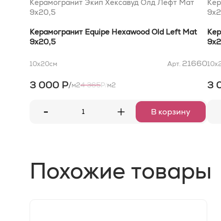
Керамогранит Экип Хексавуд Олд Лефт Мат
Кер
9x20,5
9x2
Керамогранит Equipe Hexawood Old Left Mat
Кер
9x20,5
9x2
21660
10x20
см
Арт.
10x
3 000 Р
3 
/
4 365
м2
Р
м2
/
-
+
В корзину
Похожие товары