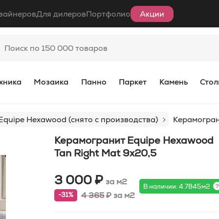
зайнеров
Для дилеров
Портфолио
Акции
хника
Мозаика
Панно
Паркет
Камень
Стол
Equipe Hexawood (снято с производства)
Керамогран
Керамогранит Equipe Hexawood
Tan Right Mat 9x20,5
3 000 ₽
за м2
В наличии: 4.7845м2
4 365
₽
за м2
-31%