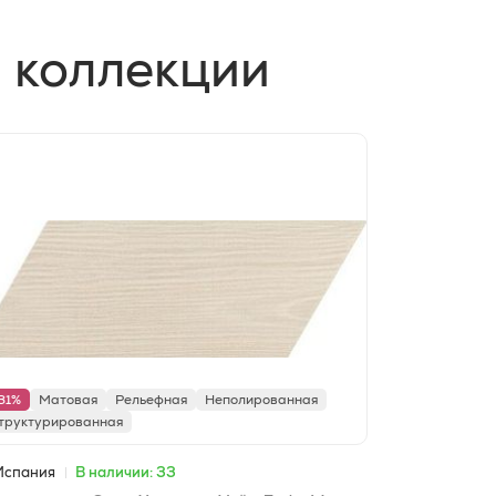
 коллекции
31%
Матовая
Рельефная
Неполированная
труктурированная
Испания
В наличии: 33