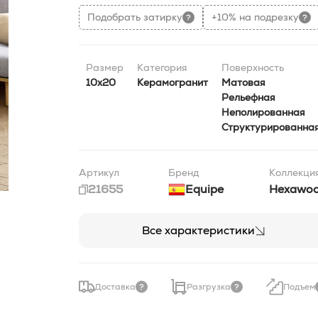
Подобрать затирку
+10% на подрезку
Размер
Категория
Поверхность
10x20
Керамогранит
Матовая
Рельефная
Неполированная
Структурированна
Артикул
Бренд
Коллекци
21655
Equipe
Hexawo
Все характеристики
Доставка
Разгрузка
Подъем