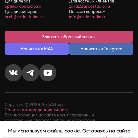
Для дилеров
Для частных клиентов
opt@ardostudio.ru
zakaz@ardostudio.ru
Для дизайнеров
По всем вопросам
arch@ardostudio.ru
info@ardostudio.ru
Заказать обратный звонок
Написать в MAX
Написать в Telegram
Copyright @ 2026 Ardo Studio
Политика конфиденциальности
Вся информация на сайте носит справочный
характер и не является публичной офертой в
соответствии с пунктом 2 статьи 437 ГК РФ.
Мы используем файлы cookie. Оставаясь на сайте
Факт телефонного звонка в компанию или обращения в
мессенджер, означает его
согласие на обработку