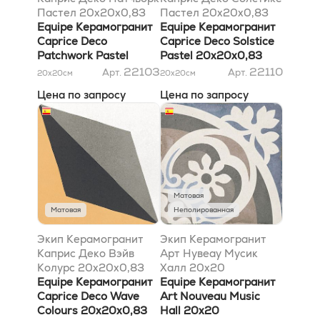
Пастел 20x20x0,83
Пастел 20x20x0,83
Equipe Керамогранит
Equipe Керамогранит
Caprice Deco
Caprice Deco Solstice
Patchwork Pastel
Pastel 20x20x0,83
20x20x0,83
22103
22110
Арт.
Арт.
20x20
см
20x20
см
Цена по запросу
Цена по запросу
Матовая
Матовая
Неполированная
Экип Керамогранит
Экип Керамогранит
Каприс Деко Вэйв
Арт Нувеау Мусик
Колурс 20x20x0,83
Халл 20х20
Equipe Керамогранит
Equipe Керамогранит
Caprice Deco Wave
Art Nouveau Music
Colours 20x20x0,83
Hall 20х20