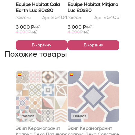
Equipe Habitat Cala
Equipe Habitat Mitjana
Earth Luc 20x20
Luc 20x20
25404
25405
Арт.
Арт.
20x20
см
20x20
см
3 000 Р
3 000 Р
м2
м2
/
/
4 290
4 290
Р
м2
Р
м2
/
/
В корзину
В корзину
Похожие товары
Матовая
Матовая
Экип Керамогранит
Экип Керамогранит
Каприс Деко Патчворк
Каприс Деко Солстике