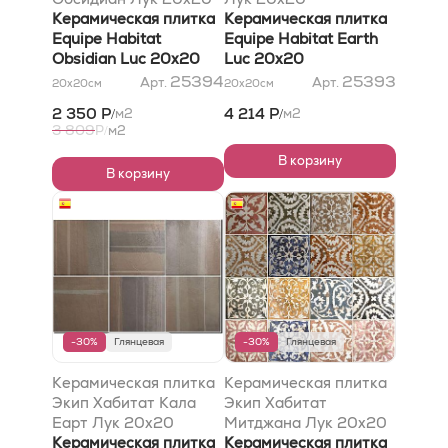
Керамическая плитка
Керамическая плитка
Equipe Habitat
Equipe Habitat Earth
Obsidian Luc 20x20
Luc 20x20
25394
25393
Арт.
Арт.
20x20
см
20x20
см
2 350 Р
4 214 Р
м2
м2
/
/
3 809
Р
м2
/
В корзину
В корзину
-30%
Глянцевая
-30%
Глянцевая
Керамическая плитка
Керамическая плитка
Экип Хабитат Кала
Экип Хабитат
Еарт Лук 20x20
Митджана Лук 20x20
Керамическая плитка
Керамическая плитка