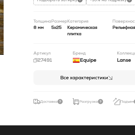
Толщина
Размер
Категория
Поверхнос
8 мм
5x25
Керамическая
Рельефна
плитка
Артикул
Бренд
Коллекц
27491
Equipe
Lanse
Все характеристики
Доставка
Разгрузка
Подъем