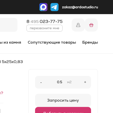
zakaz@ardostudio.ru
8
023-77-75
495
перезвоните мне
ы из камня
Сопутствующие товары
Бренды
d 5x25x0,83
-
м2
+
е?
Запросить цену