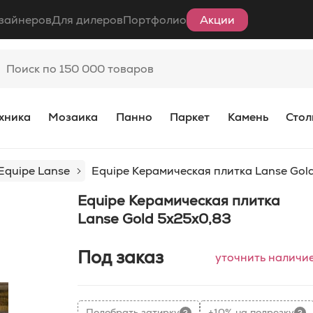
зайнеров
Для дилеров
Портфолио
Акции
хника
Мозаика
Панно
Паркет
Камень
Стол
Equipe Lanse
Equipe Керамическая плитка Lanse Gol
Equipe Керамическая плитка
Lanse Gold 5x25x0,83
Под заказ
уточнить наличи
Подобрать затирку
+10% на подрезку