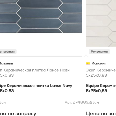
ельефная
Рельефная
Испания
Испания
п Керамическая плитка Лансе Нави
Экип Керамиче
5x0,83
5x25x0,83
ipe Керамическая плитка Lanse Navy
Equipe Керамич
5x0,83
5x25x0,83
27488
5
см
Арт.
5x25
см
на по запросу
Цена по за