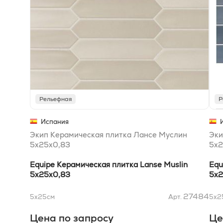
Рельефная
Р
Испания
Экип Керамическая плитка Лансе Муслин
Эки
5x25x0,83
5x2
Equipe Керамическая плитка Lanse Muslin
Equ
5x25x0,83
5x2
27484
5x25
см
Арт.
5x2
Цена по запросу
Це