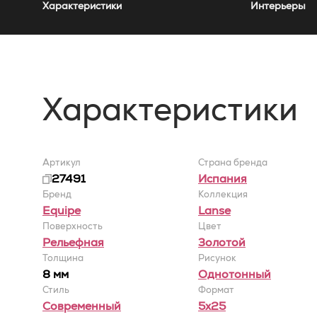
Характеристики
Интерьеры
Характеристики
Артикул
Страна бренда
27491
Испания
Бренд
Коллекция
Equipe
Lanse
Поверхность
Цвет
Рельефная
Золотой
Толщина
Рисунок
8 мм
Однотонный
Стиль
Формат
Современный
5x25