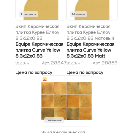
Глянцевая
Матовая
Экип Керамическая
Экип Керамическая
плитка Курве Еллоу
плитка Курве Еллоу
8,3x12x0,83
8,3x12x0,83 матовый
Equipe Керамическая
Equipe Керамическая
плитка Curve Yellow
плитка Curve Yellow
8,3x12x0,83
8,3x12x0,83 Matt
28847
28859
Арт.
Арт.
10x10
см
10x10
см
Цена по запросу
Цена по запросу
Глянцевая
Экип Керамическая