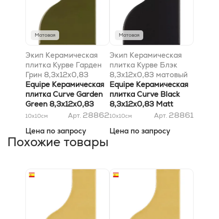
Матовая
Матовая
Экип Керамическая
Экип Керамическая
плитка Курве Гарден
плитка Курве Блэк
Грин 8,3x12x0,83
8,3x12x0,83 матовый
матовый
Equipe Керамическая
Equipe Керамическая
плитка Curve Garden
плитка Curve Black
Green 8,3x12x0,83
8,3x12x0,83 Matt
Matt
28862
28861
Арт.
Арт.
10x10
см
10x10
см
Цена по запросу
Цена по запросу
Похожие товары