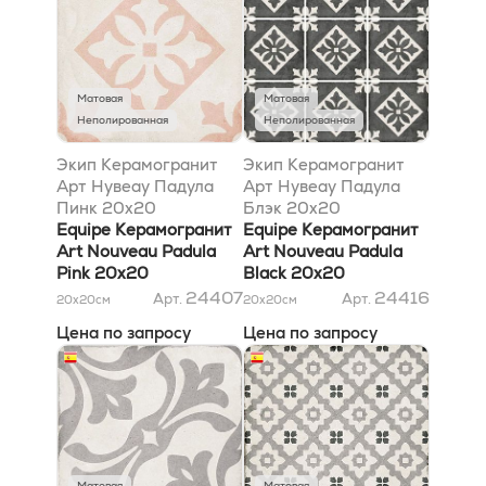
Матовая
Матовая
Неполированная
Неполированная
Экип Керамогранит
Экип Керамогранит
Арт Нувеау Падула
Арт Нувеау Падула
Пинк 20х20
Блэк 20х20
Equipe Керамогранит
Equipe Керамогранит
Art Nouveau Padula
Art Nouveau Padula
Pink 20х20
Black 20х20
24407
24416
Арт.
Арт.
20x20
см
20x20
см
Цена по запросу
Цена по запросу
Матовая
Матовая