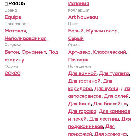
24405
Испания
Бренд
Коллекция
Equipe
Art Nouveau
Поверхность
Цвет
Матовая
,
Белый
,
Мультиколор
,
Неполированная
Серый
Рисунок
Стиль
Бетон
,
Орнамент
,
Под
Арт-деко
,
Классический
,
старину
Пэчворк
Формат
Помещение
20x20
Для ванной
,
Для туалета
,
Для гостиной
,
Для
коридора
,
Для кухни
,
Для
автосервисов
,
Для аллей
,
Для бани
,
Для бассейна
,
Для гаража
,
Для каминов
и печей
,
Для лестниц
,
Для
подоконников
,
Для
прихожей
,
Для хаммама
,