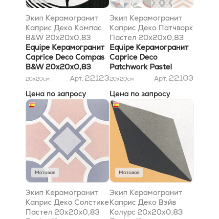
Экип Керамогранит
Экип Керамогранит
Каприс Деко Компас
Каприс Деко Патчворк
B&W 20x20x0,83
Пастел 20x20x0,83
Equipe Керамогранит
Equipe Керамогранит
Caprice Deco Compas
Caprice Deco
B&W 20x20x0,83
Patchwork Pastel
20x20x0,83
22123
22103
Арт.
Арт.
20x20
см
20x20
см
Цена по запросу
Цена по запросу
Матовая
Матовая
Экип Керамогранит
Экип Керамогранит
Каприс Деко Солстике
Каприс Деко Вэйв
Пастел 20x20x0,83
Колурс 20x20x0,83