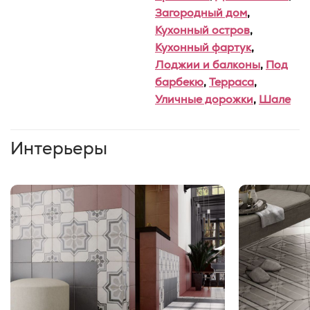
Загородный дом
,
Кухонный остров
,
Кухонный фартук
,
Лоджии и балконы
,
Под
барбекю
,
Терраса
,
Уличные дорожки
,
Шале
Интерьеры