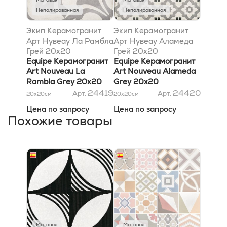
Неполированная
Неполированная
Экип Керамогранит
Экип Керамогранит
Арт Нувеау Ла Рамбла
Арт Нувеау Аламеда
Грей 20х20
Грей 20х20
Equipe Керамогранит
Equipe Керамогранит
Art Nouveau La
Art Nouveau Alameda
Rambla Grey 20х20
Grey 20х20
24419
24420
Арт.
Арт.
20x20
см
20x20
см
Цена по запросу
Цена по запросу
Похожие товары
Матовая
Матовая