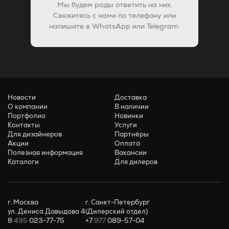
Мы будем рады ответить на них.
Свяжитесь с нами по телефону или
напишите в WhatsApp или Telegram.
Новости
Доставка
О компании
В наличии
Портфолио
Новинки
Контакты
Услуги
Для дизайнеров
Партнёры
Акции
Оплата
Полезная информация
Вакансии
Каталоги
Для дилеров
г. Москва
г. Санкт-Петербург
ул. Дениса Давыдова 4
(Дилерский отдел)
8
495
023-77-75
+7
977
089-57-04