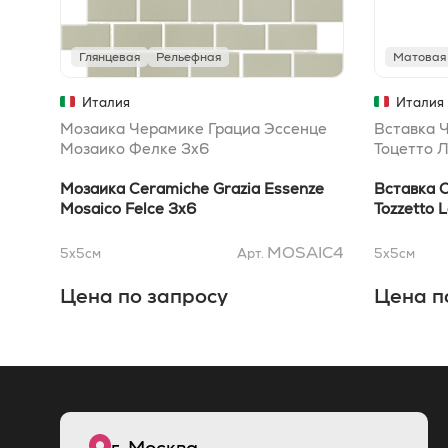
Глянцевая
Рельефная
Матовая
Италия
Италия
Мозаика Черамике Грациа Эссенце
Вставка 
Мозаико Фелке 3x6
Тоцетто Л
Мозаика Ceramiche Grazia Essenze
Вставка C
Mosaico Felce 3x6
Tozzetto L
MOSAIC4
5x5
см
Арт.
5x5
см
Цена по запросу
Цена п