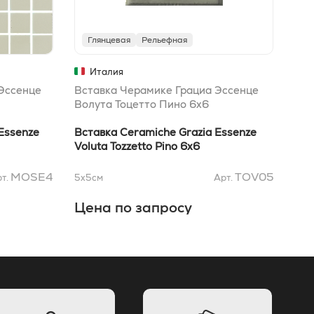
Глянцевая
Рельефная
Г
Италия
Эссенце
Вставка Черамике Грациа Эссенце
Вст
Волута Тоцетто Пино 6x6
Тоц
Essenze
Вставка Ceramiche Grazia Essenze
Вст
Voluta Tozzetto Pino 6x6
Toz
MOSE4
TOV05
т.
5x5
см
Арт.
5x5
Цена по запросу
Це