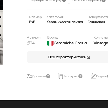
Размер
Категория
Поверхност
5x5
Керамическая плитка
Глянцевая
Артикул
Бренд
Коллекц
T4
Ceramiche Grazia
Vintage
Все характеристики
Доставка
Разгрузка
Подъем