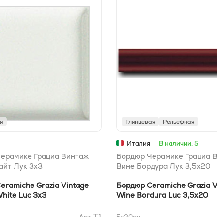
я
Глянцевая
Рельефная
Италия
В наличии: 5
Черамике Грациа Винтаж
Бордюр Черамике Грациа 
айт Лук 3x3
Вине Бордура Лук 3,5x20
eramiche Grazia Vintage
Бордюр Ceramiche Grazia V
White Luc 3x3
Wine Bordura Luc 3,5x20
T1
Арт.
5x20
см