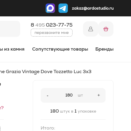
zakaz@ardostudio.ru
8
023-77-75
495
перезвоните мне
ы из камня
Сопутствующие товары
Бренды
e Grazia Vintage Dove Tozzetto Luc 3x3
e
-
шт
+
е?
180
1
штук в
упаковке
Итого: