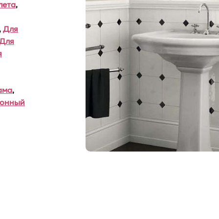
лета
,
,
Для
Для
я
ама
,
хонный