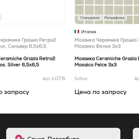
Глянцевая
Рельефная
Италия
Черамике Грациа Ретро2
Мозаика Черамике Грациа 
ос. Сильвер 6,5x6,5
Мозаико Фелке 3x3
eramiche Grazia Retro2
Мозаика Ceramiche Grazia 
os. Silver 6,5x6,5
Mosaico Felce 3x3
LOT6
Арт.
5x5
см
Ар
о запросу
Цена по запросу