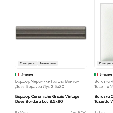
Глянцевая
Рельефная
Глянцева
Италия
Италия
Бордюр Черамике Грациа Винтаж
Вставка 
Дове Бордура Лук 3,5x20
Тоцетто У
Бордюр Ceramiche Grazia Vintage
Вставка C
Dove Bordura Luc 3,5x20
Tozzetto 
BO4
5x20
см
Арт.
5x5
см