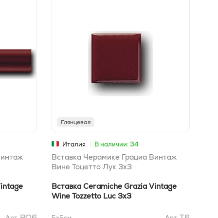
Глянцевая
Г
Италия
В наличии: 34
Винтаж
Вставка Черамике Грациа Винтаж
Вст
Вине Тоцетто Лук 3x3
Айв
intage
Вставка Ceramiche Grazia Vintage
Вст
Wine Tozzetto Luc 3x3
Ivo
BO6
T6
Арт.
5x5
см
Арт.
5x5