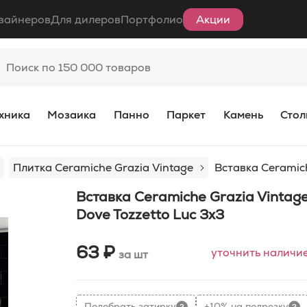
зайнеров
Для дилеров
Портфолио
Акции
хника
Мозаика
Панно
Паркет
Камень
Стол
Плитка Ceramiche Grazia Vintage
Вставка Ceramich
Вставка Ceramiche Grazia Vintag
Dove Tozzetto Luc 3x3
63 ₽
уточнить наличи
за шт
Подобрать затирку
+10% на подрезку