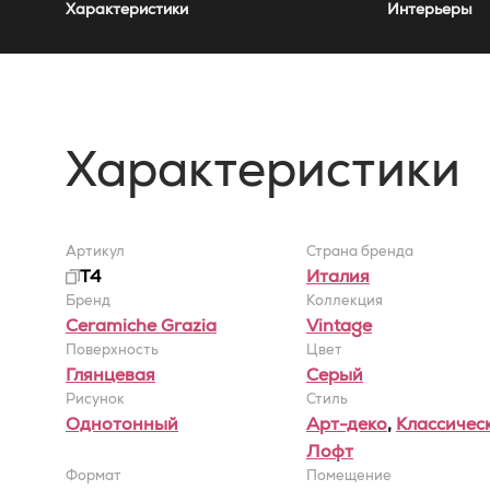
Характеристики
Интерьеры
Характеристики
Артикул
Страна бренда
T4
Италия
Бренд
Коллекция
Ceramiche Grazia
Vintage
Поверхность
Цвет
Глянцевая
Серый
Рисунок
Стиль
Однотонный
Арт-деко
,
Классичес
Лофт
Формат
Помещение