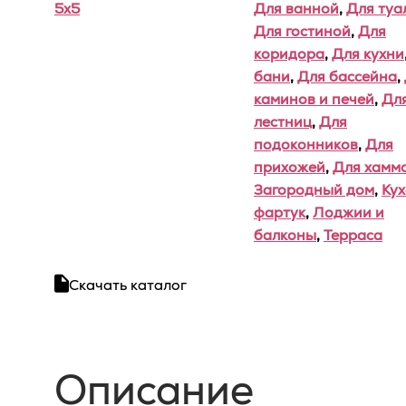
5x5
Для ванной
,
Для туа
Для гостиной
,
Для
коридора
,
Для кухни
бани
,
Для бассейна
,
каминов и печей
,
Дл
лестниц
,
Для
подоконников
,
Для
прихожей
,
Для хамм
Загородный дом
,
Ку
фартук
,
Лоджии и
балконы
,
Терраса
Скачать каталог
Описание