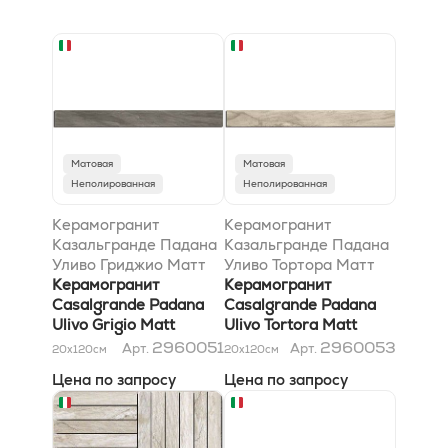
Матовая
Матовая
Неполированная
Неполированная
Керамогранит
Керамогранит
Казальгранде Падана
Казальгранде Падана
Уливо Гриджио Матт
Уливо Тортора Матт
15x120
Керамогранит
15x120
Керамогранит
Casalgrande Padana
Casalgrande Padana
Ulivo Grigio Matt
Ulivo Tortora Matt
15x120
15x120
2960051
2960053
Арт.
Арт.
20x120
см
20x120
см
Цена по запросу
Цена по запросу