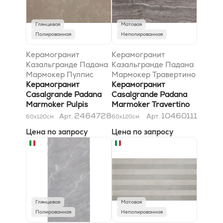
Глянцевая
Матовая
Полированная
Неполированная
Керамогранит
Керамогранит
Казальгранде Падана
Казальгранде Падана
Мармокер Пулпис
Мармокер Травертино
Тортора Лучидо
Керамогранит
Титаниум *36SC*
Керамогранит
*36SC* 59x118
Casalgrande Padana
59x118
Casalgrande Padana
Marmoker Pulpis
Marmoker Travertino
Tortora Lucido *36SC*
Titanium *36SC*
2464728
10460111
Арт.
Арт.
60x120
см
60x120
см
59x118
59x118
Цена по запросу
Цена по запросу
Глянцевая
Матовая
Полированная
Неполированная