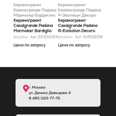
Керамогранит
Керамогранит
Казальгранде Падана
Казальгранде Падана
Мармокер Бардиглио
Р-Эволюшн Декоро
Империале 59x118
Керамогранит
Стрипес Уайт-Грей
Керамогранит
Casalgrande Padana
60x120
Casalgrande Padana
Marmoker Bardiglio
R-Evolution Decoro
Imperiale 59x118
Stripes White-Grey
2220024
11461228
Арт.
Арт.
60x120
см
60x120
см
60x120
Цена по запросу
Цена по запросу
г. Москва
ул. Дениса Давыдова 4
8
495
023-77-75