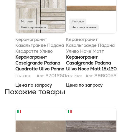
Матовая
Матовая
Неполированная
Неполированная
Керамогранит
Керамогранит
Казальгранде Падана
Казальгранде Падана
Квадротте Уливо
Уливо Ноче Матт
Панна Матт 60x120
Керамогранит
15x120
Керамогранит
Casalgrande Padana
Casalgrande Padana
Quadrotte Ulivo Panna
Ulivo Noce Matt 15x120
Matt 60x120
2701250
2960052
Арт.
Арт.
30x30
см
20x120
см
Цена по запросу
Цена по запросу
Похожие товары