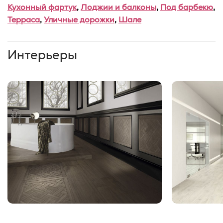
Кухонный фартук
,
Лоджии и балконы
,
Под барбекю
,
Терраса
,
Уличные дорожки
,
Шале
Интерьеры