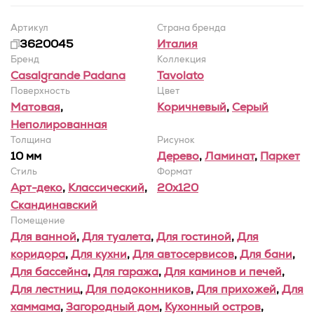
Артикул
Страна бренда
3620045
Италия
Бренд
Коллекция
Casalgrande Padana
Tavolato
Поверхность
Цвет
Матовая
,
Коричневый
,
Серый
Неполированная
Толщина
Рисунок
10 мм
Дерево
,
Ламинат
,
Паркет
Стиль
Формат
Арт-деко
,
Классический
,
20x120
Скандинавский
Помещение
Для ванной
,
Для туалета
,
Для гостиной
,
Для
коридора
,
Для кухни
,
Для автосервисов
,
Для бани
,
Для бассейна
,
Для гаража
,
Для каминов и печей
,
Для лестниц
,
Для подоконников
,
Для прихожей
,
Для
хаммама
,
Загородный дом
,
Кухонный остров
,