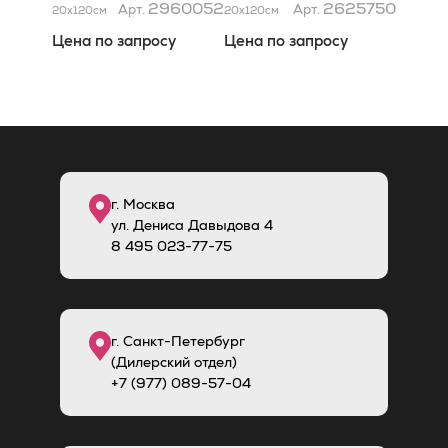
Antibacterial Matt
2960052
2625750
Арт.
Арт.
20x120
см
20x120
см
20x120
Цена по запросу
Цена по запросу
г. Москва
ул. Дениса Давыдова 4
8
495
023-77-75
г. Санкт-Петербург
(Дилерский отдел)
+7 (977) 089-57-04