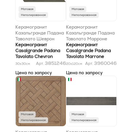
Матовая
Матовая
Неполированная
Неполированная
Керамогранит
Керамогранит
Казальгранде Падана
Казальгранде Падана
Таволато Шеврон
Таволато Марроне
Марроне Скуро A
Керамогранит
Скуро 15x120
Керамогранит
31x29,5
Casalgrande Padana
Casalgrande Padana
Tavolato Chevron
Tavolato Marrone
Marrone Scuro A
Scuro 15x120
3851246
3960046
Арт.
Арт.
30x30
см
20x120
см
31x29,5
Цена по запросу
Цена по запросу
Матовая
Матовая
Неполированная
Неполированная