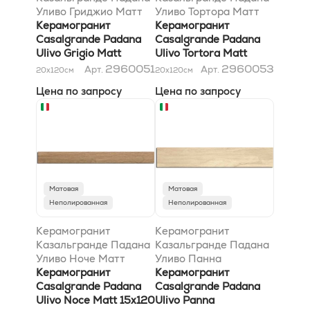
Уливо Гриджио Матт
Уливо Тортора Матт
15x120
Керамогранит
15x120
Керамогранит
Casalgrande Padana
Casalgrande Padana
Ulivo Grigio Matt
Ulivo Tortora Matt
15x120
15x120
2960051
2960053
Арт.
Арт.
20x120
см
20x120
см
Цена по запросу
Цена по запросу
Матовая
Матовая
Неполированная
Неполированная
Керамогранит
Керамогранит
Казальгранде Падана
Казальгранде Падана
Уливо Ноче Матт
Уливо Панна
15x120
Керамогранит
Антибактериал Матт
Керамогранит
Casalgrande Padana
20x120
Casalgrande Padana
Ulivo Noce Matt 15x120
Ulivo Panna