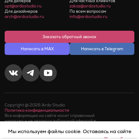
Для дилеров
Для частных клиентов
opt@ardostudio.ru
zakaz@ardostudio.ru
Для дизайнеров
По всем вопросам
arch@ardostudio.ru
info@ardostudio.ru
Заказать обратный звонок
Написать в MAX
Написать в Telegram
Copyright @ 2026 Ardo Studio
Политика конфиденциальности
Вся информация на сайте носит справочный
характер и не является публичной офертой в
соответствии с пунктом 2 статьи 437 ГК РФ.
Мы используем файлы cookie. Оставаясь на сайте
Факт телефонного звонка в компанию или обращения в
мессенджер, означает его
согласие на обработку