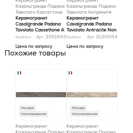
Керамогранит
Керамогранит
Казальгранде Падана
Казальгранде Падана
Таволато Кассеттоне
Таволато Антрачите
A Марроне Чиаро
Керамогранит
Нон Ретт 15x90
Керамогранит
60x60
Casalgrande Padana
Casalgrande Padana
Tavolato Cassettone A
Tavolato Antracite Non
Marrone Chiaro 60x60
Rett 15x90
3951643
3130044
Арт.
Арт.
60x60
см
15x90
см
Цена по запросу
Цена по запросу
Похожие товары
Матовая
Матовая
Неполированная
Неполированная
Керамогранит
Керамогранит
Казальгранде Падана
Казальгранде Падана