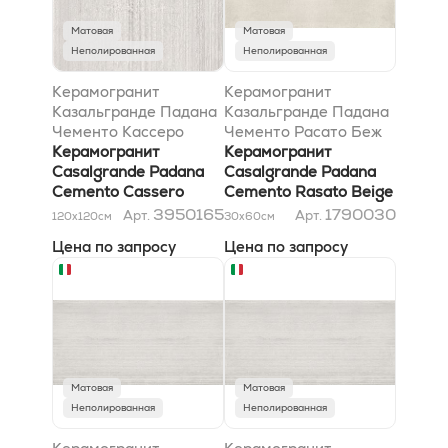
Матовая
Матовая
Неполированная
Неполированная
Керамогранит
Керамогранит
Казальгранде Падана
Казальгранде Падана
Чементо Кассеро
Чементо Расато Беж
Бьянко 120x120
Керамогранит
30x60
Керамогранит
Casalgrande Padana
Casalgrande Padana
Cemento Cassero
Cemento Rasato Beige
Bianco 120x120
30x60
3950165
1790030
Арт.
Арт.
120x120
см
30x60
см
Цена по запросу
Цена по запросу
Матовая
Матовая
Неполированная
Неполированная