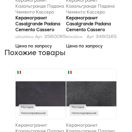
Керамогранит
Керамогранит
Казальгранде Падана
Казальгранде Падана
Чементо Кассеро
Чементо Кассеро
Бьянко 120x240
Керамогранит
Бьянко *36SC* 60x120
Керамогранит
Casalgrande Padana
Casalgrande Padana
Cemento Cassero
Cemento Cassero
Bianco 120x240
Bianco *36SC* 60x120
3560065
3460165
Арт.
Арт.
120x240
см
60x120
см
Цена по запросу
Цена по запросу
Похожие товары
Матовая
Матовая
Неполированная
Неполированная
Керамогранит
Керамогранит
Казальгранде Падана
Казальгранде Падана