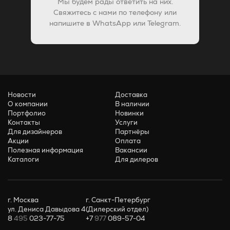
Мы будем рады ответить на них.
Свяжитесь с нами по телефону или
напишите в WhatsApp или Telegram.
Новости
Доставка
О компании
В наличии
Портфолио
Новинки
Контакты
Услуги
Для дизайнеров
Партнёры
Акции
Оплата
Полезная информация
Вакансии
Каталоги
Для дилеров
г. Москва
г. Санкт-Петербург
ул. Дениса Давыдова 4
(Дилерский отдел)
8
495
023-77-75
+7
977
089-57-04