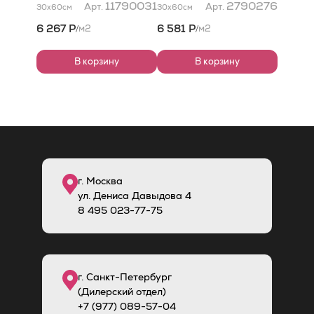
30x60
30x60
11790031
2790276
Арт.
Арт.
30x60
см
30x60
см
6 267 Р
6 581 Р
м2
м2
/
/
В корзину
В корзину
г. Москва
ул. Дениса Давыдова 4
8
495
023-77-75
г. Санкт-Петербург
(Дилерский отдел)
+7 (977) 089-57-04