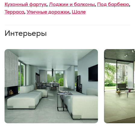
Кухонный фартук
,
Лоджии и балконы
,
Под барбекю
,
Терраса
,
Уличные дорожки
,
Шале
Интерьеры