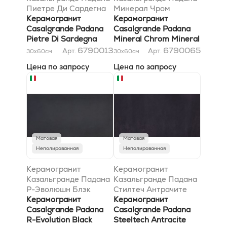
Пиетре Ди Сардегна
Минерал Чром
Таволара 30x60
Керамогранит
Минерал Блэк 30x60
Керамогранит
Casalgrande Padana
Casalgrande Padana
Pietre Di Sardegna
Mineral Chrom Mineral
Tavolara 30x60
Black 30x60
6790013
6790065
Арт.
Арт.
30x60
см
30x60
см
Цена по запросу
Цена по запросу
Матовая
Матовая
Неполированная
Неполированная
Керамогранит
Керамогранит
Казальгранде Падана
Казальгранде Падана
Р-Эволюшн Блэк
Стилтеч Антрачите
30x60
Керамогранит
30x60
Керамогранит
Casalgrande Padana
Casalgrande Padana
R-Evolution Black
Steeltech Antracite