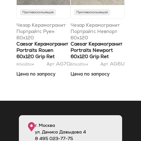
Противоскользящая
Противоскользящая
Чезар Керамогранит
Чезар Керамогранит
Портрайтс Руен
Портрайтс Невпорт
60x120
60x120
антискользящий Ret
Caesar Керамогранит
антискользящий Ret
Caesar Керамогранит
Portraits Rouen
Portraits Newport
60x120 Grip Ret
60x120 Grip Ret
AG7Q
AG6U
Арт.
Арт.
60x120
см
60x120
см
Цена по запросу
Цена по запросу
г. Москва
ул. Дениса Давыдова 4
8
495
023-77-75