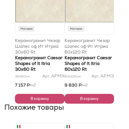
Матовая
Матовая
Керамогранит Чезар
Керамогранит Чезар
Шапес оф Ит Итриа
Шапес оф Ит Итриа
30x60 Rt
60x120 Rt
Керамогранит Caesar
Керамогранит Caesar
Shapes of It Itria
Shapes of It Itria
30x60 Rt
60x120 Rt
AFMX
AFM3
Арт.
Арт.
30x60
см
60x120
см
7 157 Р
9 830 Р
м2
м2
/
/
В корзину
В корзину
Похожие товары