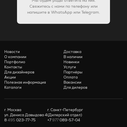
Мы будем рады ответить на них.
Свяжитесь с нами по телефону или
напишите в WhatsApp или Telegram.
Новости
Доставка
О компании
В наличии
Портфолио
Новинки
Контакты
Услуги
Для дизайнеров
Партнёры
Акции
Оплата
Полезная информация
Вакансии
Каталоги
Для дилеров
г. Москва
г. Санкт-Петербург
ул. Дениса Давыдова 4
(Дилерский отдел)
8
495
023-77-75
+7
977
089-57-04