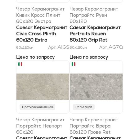
Чезар Керамогранит
Чезар Керамогранит
Кивик Кросс Плинт
Портрайтс Руен
60x120 Экстра
60x120
Caesar Керамогранит
антискользящий Ret
Caesar Керамогранит
Civic Cross Plinth
Portraits Rouen
60x120 Extra
60x120 Grip Ret
AIGS
AG7Q
Арт.
Арт.
60x120
см
60x120
см
Цена по запросу
Цена по запросу
Противоскользящая
Рельефная
Чезар Керамогранит
Чезар Керамогранит
Портрайтс Невпорт
Портрайтс Брера
60x120
60x120 Грове Ret
антискользящий Ret
Caesar Керамогранит
Caesar Керамогранит