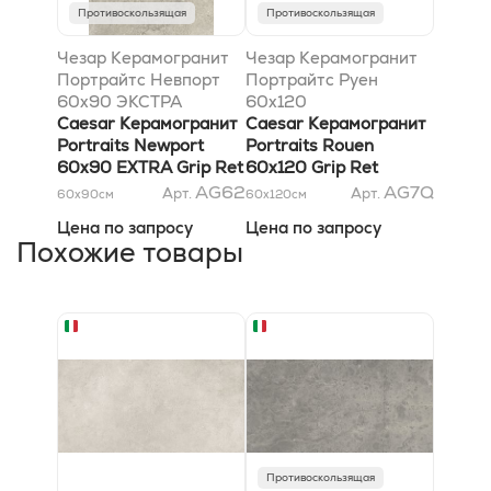
Противоскользящая
Противоскользящая
Чезар Керамогранит
Чезар Керамогранит
Портрайтс Невпорт
Портрайтс Руен
60x90 ЭКСТРА
60x120
антискользящий Ret
Caesar Керамогранит
антискользящий Ret
Caesar Керамогранит
Portraits Newport
Portraits Rouen
60x90 EXTRA Grip Ret
60x120 Grip Ret
AG62
AG7Q
Арт.
Арт.
60x90
см
60x120
см
Цена по запросу
Цена по запросу
Похожие товары
Противоскользящая