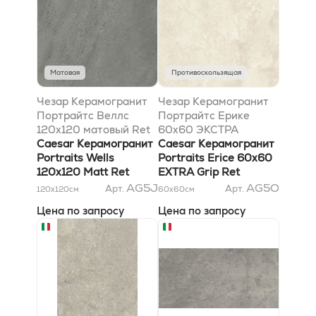
Матовая
Противоскользящая
Чезар Керамогранит
Чезар Керамогранит
Портрайтс Веллс
Портрайтс Ерике
120x120 матовый Ret
60x60 ЭКСТРА
Caesar Керамогранит
антискользящий Ret
Caesar Керамогранит
Portraits Wells
Portraits Erice 60x60
120x120 Matt Ret
EXTRA Grip Ret
AG5J
AG5O
Арт.
Арт.
120x120
см
60x60
см
Цена по запросу
Цена по запросу