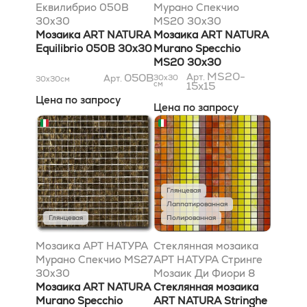
Еквилибрио 050B
Мурано Спекчио
30x30
MS20 30x30
Мозаика ART NATURA
Мозаика ART NATURA
Equilibrio 050B 30x30
Murano Specchio
MS20 30x30
MS20-
050B
Арт.
Арт.
30x30
30x30
см
см
15x15
Цена по запросу
Цена по запросу
Глянцевая
Лаппатированная
Глянцевая
Полированная
Мозаика АРТ НАТУРА
Стеклянная мозаика
Мурано Спекчио MS27
АРТ НАТУРА Стринге
30x30
Мозаик Ди Фиори 8
Мозаика ART NATURA
29,5x29,5
Стеклянная мозаика
Murano Specchio
ART NATURA Stringhe