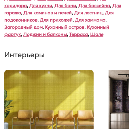
коридора
,
Для кухни
,
Для бани
,
Для бассейна
,
Для
гаража
,
Для каминов и печей
,
Для лестниц
,
Для
подоконников
,
Для прихожей
,
Для хаммама
,
Загородный дом
,
Кухонный остров
,
Кухонный
фартук
,
Лоджии и балконы
,
Терраса
,
Шале
Интерьеры