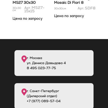
MS27 30x30
Mosaic Di Fiori 8
MS27-
29,5x29,5
SDF8
Арт.
30x30
Арт.
30x30
см
см
15x15
Цена по запросу
Цена по запросу
г. Москва
ул. Дениса Давыдова 4
8
495
023-77-75
г. Санкт-Петербург
(Дилерский отдел)
+7 (977) 089-57-04