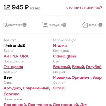
12 945 ₽
уточнить наличие?
за м2
Доставка
Разгрузка
Подъем
Артикул
Страна бренда
miranda2
Италия
Бренд
Коллекция
ART NATURA
Classic glass
Поверхность
Цвет
Глянцевая
Бежевый
,
Белый
,
Голубой
Толщина
Рисунок
3 мм
Мозаика
,
Орнамент
,
Узор
Стиль
Формат
Арт-деко
,
Современный
,
30x30
Барокко
Помещение
Для ванной
,
Для туалета
,
Для гостиной
,
Для