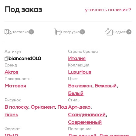
Под заказ
уточнить наличие?
Доставка
Разгрузка
Подъем
Артикул
Страна бренда
biancone1010
Италия
Бренд
Коллекция
Akros
Luxurious
Поверхность
Цвет
Матовая
Баклажан
,
Бежевый
,
Белый
Рисунок
Стиль
В полоску
,
Орнамент
,
Под
Арт-деко
,
ткань
Скандинавский
,
Современный
Формат
Помещение
10x10
Для ванной
,
Для туалета
,