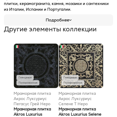
плитки, керамогранита, камня, мозаики и сантехники
из Италии, Испании и Португалии.
Подробнее
Другие элементы коллекции
Глянцевая
Глянцевая
Полированная
Полированная
Мраморная плитка
Мраморная плитка
Акрос Луксуриус
Акрос Луксуриус
Пегасус Грей Неро
Селене T Неро
Марквиниа 40x40
Мраморная плитка
Марквиниа Голд
Мраморная плитка
Akros Luxurius
69,6x69,6
Akros Luxurius Selene