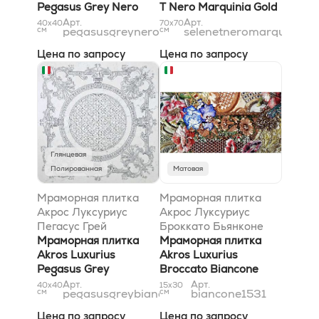
Pegasus Grey Nero
T Nero Marquinia Gold
Marquinia 40x40
69,6x69,6
Арт.
Арт.
40x40
70x70
см
pegasusgreyneromarquinia4040
см
selenetneromarquinia7
Цена по запросу
Цена по запросу
Глянцевая
Полированная
Матовая
Мраморная плитка
Мраморная плитка
Акрос Луксуриус
Акрос Луксуриус
Пегасус Грей
Броккато Бьянконе
Бьянконе 40x40
Мраморная плитка
14,8x30,5
Мраморная плитка
Akros Luxurius
Akros Luxurius
Pegasus Grey
Broccato Biancone
Biancone 40x40
14,8x30,5
Арт.
Арт.
40x40
15x30
см
pegasusgreybiancone4040
см
biancone1531
Цена по запросу
Цена по запросу