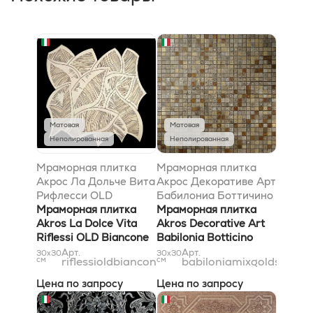
Матовая
Матовая
Неполированная
Неполированная
Мраморная плитка
Мраморная плитка
Акрос Ла Дольче Вита
Акрос Декоративе Арт
Рифлесси OLD
Бабилониа Боттичино
Бьянконе 29x29
Мраморная плитка
Бьянконе Джалло
Мраморная плитка
Akros La Dolce Vita
Реале Травертино
Akros Decorative Art
Riflessi OLD Biancone
Классико Микс Голд-
Babilonia Botticino
29x29
Сильвер 30,5x30,5
Biancone Giallo Reale
Арт.
Арт.
30x30
30x30
см
riflessioldbiancone29x29
см
babiloniamixgoldsilver1,
Travertino Classico Mix
Gold-Silver 30,5x30,5
Цена по запросу
Цена по запросу