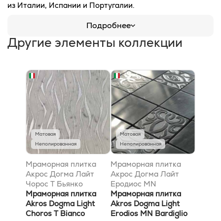
из Италии, Испании и Португалии.
Подробнее
Другие элементы коллекции
Матовая
Матовая
Неполированная
Неполированная
Мраморная плитка
Мраморная плитка
Акрос Догма Лайт
Акрос Догма Лайт
Чорос T Бьянко
Еродиос MN
Каррара Сильвер
Мраморная плитка
Бардиглио Натурале
Мраморная плитка
30,5x30,5
Akros Dogma Light
30,5x30,5
Akros Dogma Light
Choros T Bianco
Erodios MN Bardiglio