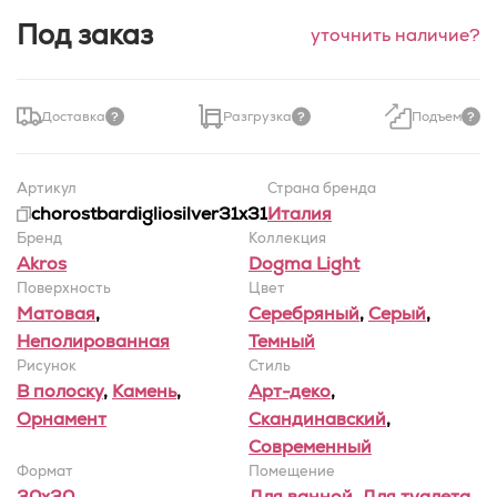
Под заказ
уточнить наличие?
Доставка
Разгрузка
Подъем
Артикул
Страна бренда
chorostbardigliosilver31x31
Италия
Бренд
Коллекция
Akros
Dogma Light
Поверхность
Цвет
Матовая
,
Серебряный
,
Серый
,
Неполированная
Темный
Рисунок
Стиль
В полоску
,
Камень
,
Арт-деко
,
Орнамент
Скандинавский
,
Современный
Формат
Помещение
30x30
Для ванной
,
Для туалета
,