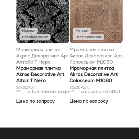
Матовая
Матовая
Неполированная
Неполированная
Мраморная плитка
Мраморная плитка
Акрос Декоративе Арт
Акрос Декоративе Арт
Алтайр T Неро
Колоссьюм M1060
Марквиниа Сильвер
Мраморная плитка
Травертино Классико
Мраморная плитка
30,5x30,5
Akros Decorative Art
30,5x30,5
Akros Decorative Art
Altair T Nero
Colosseum M1060
Marquinia Silver
Travertino Classico
Арт.
Арт.
30x30
30x30
см
altairtneromarquiniasilver31x31
см
colosseum1060travertin
30,5x30,5
30,5x30,5
Цена по запросу
Цена по запросу