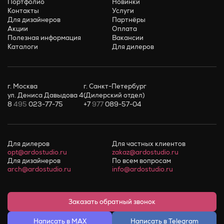
Портфолио
Новинки
Контакты
Услуги
Для дизайнеров
Партнёры
Акции
Оплата
Полезная информация
Вакансии
Каталоги
Для дилеров
г. Москва
г. Санкт-Петербург
ул. Дениса Давыдова 4
(Дилерский отдел)
8
495
023-77-75
+7
977
089-57-04
Для дилеров
Для частных клиентов
opt@ardostudio.ru
zakaz@ardostudio.ru
Для дизайнеров
По всем вопросам
arch@ardostudio.ru
info@ardostudio.ru
Заказать обратный звонок
Написать в MAX
Написать в Telegram