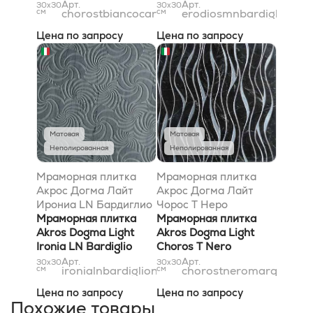
Carrara Silver
Naturale 30,5x30,5
Арт.
Арт.
30x30
30x30
см
chorostbiancocarrarasilver31x31
см
erodiosmnbardiglionatu
30,5x30,5
Цена по запросу
Цена по запросу
Матовая
Матовая
Неполированная
Неполированная
Мраморная плитка
Мраморная плитка
Акрос Догма Лайт
Акрос Догма Лайт
Ирониа LN Бардиглио
Чорос T Неро
Натурале 30,5x30,5
Мраморная плитка
Марквиниа Сильвер
Мраморная плитка
Akros Dogma Light
30,5x30,5
Akros Dogma Light
Ironia LN Bardiglio
Choros T Nero
Naturale 30,5x30,5
Marquinia Silver
Арт.
Арт.
30x30
30x30
см
ironialnbardiglionaturale31x31
см
chorostneromarquiniasi
30,5x30,5
Цена по запросу
Цена по запросу
Похожие товары