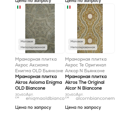
Цена по запросу
Цена по запросу
Матовая
Матовая
Неполированная
Неполированная
Мраморная плитка
Мраморная плитка
Акрос Аксиома
Акрос Те Оригинал
Енигма OLD Бьянконе
Алкор N Бьянконе
30,5x52,8
Мраморная плитка
Мултиколор 30,5x61
Мраморная плитка
Akros Axioma Enigma
Akros The Original
OLD Biancone
Alcor N Biancone
30,5x52,8
Multicolor 30,5x61
Арт.
Арт.
30x60
30x60
см
enigmaoldbiancone31x53
см
alcornbianconemulticol
Цена по запросу
Цена по запросу