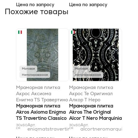
Цена по запросу
Цена по запросу
Похожие товары
Матовая
Матовая
Неполированная
Неполированная
Мраморная плитка
Мраморная плитка
Акрос Аксиома
Акрос Те Оригинал
Енигма TS Травертино
Алкор T Неро
Классико Сильвер
Мраморная плитка
Марквиниа Сильвер
Мраморная плитка
30,5x52,8
Akros Axioma Enigma
30,5x61
Akros The Original
TS Travertino Classico
Alcor T Nero Marquinia
Silver 30,5x52,8
Silver 30,5x61
Арт.
Арт.
30x60
30x60
см
enigmatstravertinoclassicosilver31x53
см
alcortneromarquiniasil