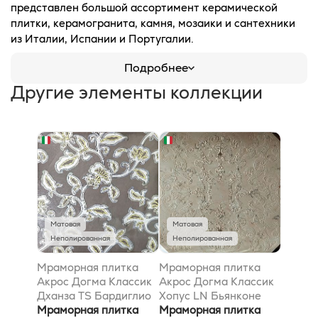
представлен большой ассортимент керамической
плитки, керамогранита, камня, мозаики и сантехники
из Италии, Испании и Португалии.
Подробнее
Другие элементы коллекции
Матовая
Матовая
Неполированная
Неполированная
Мраморная плитка
Мраморная плитка
Акрос Догма Классик
Акрос Догма Классик
Дханза TS Бардиглио
Хопус LN Бьянконе
Сильвер 40x40
Мраморная плитка
40x40
Мраморная плитка