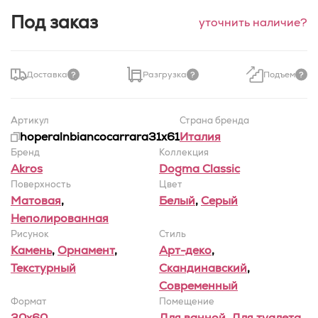
Под заказ
уточнить наличие?
Доставка
Разгрузка
Подъем
Артикул
Страна бренда
hoperalnbiancocarrara31x61
Италия
Бренд
Коллекция
Akros
Dogma Classic
Поверхность
Цвет
Матовая
,
Белый
,
Серый
Неполированная
Рисунок
Стиль
Камень
,
Орнамент
,
Арт-деко
,
Текстурный
Скандинавский
,
Современный
Формат
Помещение
30x60
Для ванной
,
Для туалета
,