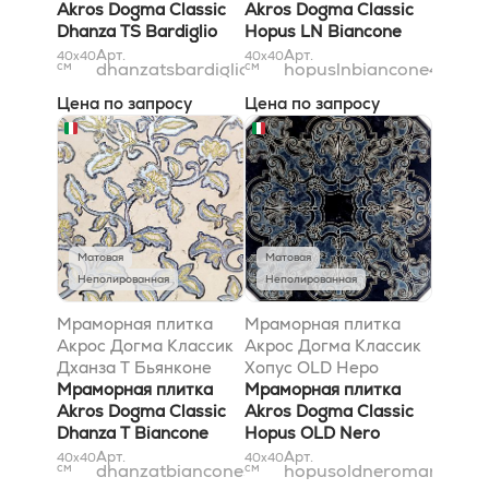
Akros Dogma Classic
Akros Dogma Classic
Dhanza TS Bardiglio
Hopus LN Biancone
Silver 40x40
40x40
Арт.
Арт.
40x40
40x40
см
dhanzatsbardigliosilver40x40
см
hopuslnbiancone40x40
Цена по запросу
Цена по запросу
Матовая
Матовая
Неполированная
Неполированная
Мраморная плитка
Мраморная плитка
Акрос Догма Классик
Акрос Догма Классик
Дханза T Бьянконе
Хопус OLD Неро
Сильвер 40x40
Мраморная плитка
Марквиниа 40x40
Мраморная плитка
Akros Dogma Classic
Akros Dogma Classic
Dhanza T Biancone
Hopus OLD Nero
Silver 40x40
Marquinia 40x40
Арт.
Арт.
40x40
40x40
см
dhanzatbianconesilver40x40
см
hopusoldneromarquini