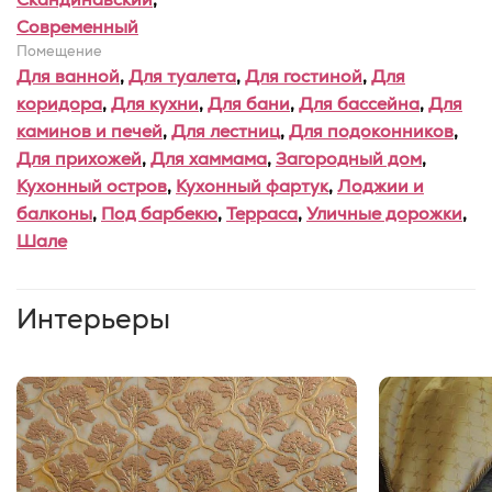
Современный
Помещение
Для ванной
,
Для туалета
,
Для гостиной
,
Для
коридора
,
Для кухни
,
Для бани
,
Для бассейна
,
Для
каминов и печей
,
Для лестниц
,
Для подоконников
,
Для прихожей
,
Для хаммама
,
Загородный дом
,
Кухонный остров
,
Кухонный фартук
,
Лоджии и
балконы
,
Под барбекю
,
Терраса
,
Уличные дорожки
,
Шале
Интерьеры