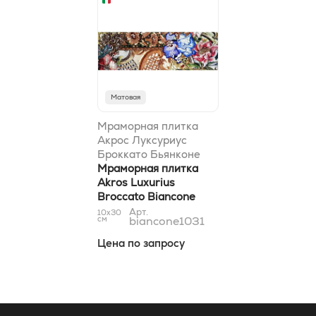
Матовая
Мраморная плитка
Акрос Луксуриус
Броккато Бьянконе
9,8x30,5
Мраморная плитка
Akros Luxurius
Broccato Biancone
9,8x30,5
Арт.
10x30
см
biancone1031
Цена по запросу