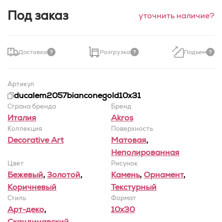
Под заказ
уточнить наличие?
Доставка
Разгрузка
Подъем
Артикул
ducalem2057bianconegold10x31
Страна бренда
Бренд
Италия
Akros
Коллекция
Поверхность
Decorative Art
Матовая
,
Неполированная
Цвет
Рисунок
Бежевый
,
Золотой
,
Камень
,
Орнамент
,
Коричневый
Текстурный
Стиль
Формат
Арт-деко
,
10x30
Скандинавский
,