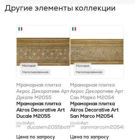
Другие элементы коллекции
Матовая
Матовая
Неполированная
Неполированная
Мраморная плитка
Мраморная плитка
Акрос Декоративе Арт
Акрос Декоративе Арт
Дукале M2055
Сан Марко M2054
Боттичино 9,8x30,5
Мраморная плитка
Боттичино 7,5x30,5
Мраморная плитка
Akros Decorative Art
Akros Decorative Art
Ducale M2055
San Marco M2054
Botticino 9,8x30,5
Botticino 7,5x30,5
Арт.
Арт.
10x30
10x30
см
ducalem2055botticino10x31
см
sanmarcom2054bottici
Цена по запросу
Цена по запросу