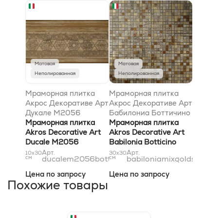
Матовая
Матовая
Неполированная
Неполированная
Мраморная плитка
Мраморная плитка
Акрос Декоративе Арт
Акрос Декоративе Арт
Дукале M2056
Бабилониа Боттичино
Боттичино 9,8x30,5
Мраморная плитка
Бьянконе Джалло
Мраморная плитка
Akros Decorative Art
Реале Травертино
Akros Decorative Art
Ducale M2056
Классико Микс Голд-
Babilonia Botticino
Botticino 9,8x30,5
Сильвер 30,5x30,5
Biancone Giallo Reale
Арт.
Арт.
10x30
30x30
см
ducalem2056botticino10x31
см
babiloniamixgoldsilver1,
Travertino Classico Mix
Gold-Silver 30,5x30,5
Цена по запросу
Цена по запросу
Похожие товары