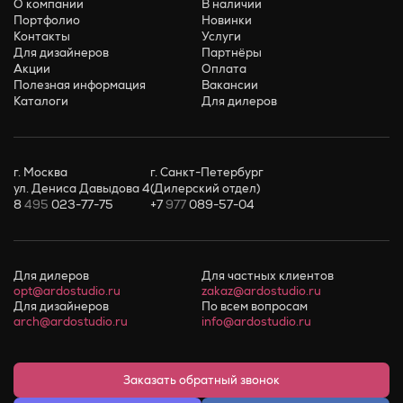
О компании
В наличии
Портфолио
Новинки
Контакты
Услуги
Для дизайнеров
Партнёры
Акции
Оплата
Полезная информация
Вакансии
Каталоги
Для дилеров
г. Москва
г. Санкт-Петербург
ул. Дениса Давыдова 4
(Дилерский отдел)
8
495
023-77-75
+7
977
089-57-04
Для дилеров
Для частных клиентов
opt@ardostudio.ru
zakaz@ardostudio.ru
Для дизайнеров
По всем вопросам
arch@ardostudio.ru
info@ardostudio.ru
Заказать обратный звонок