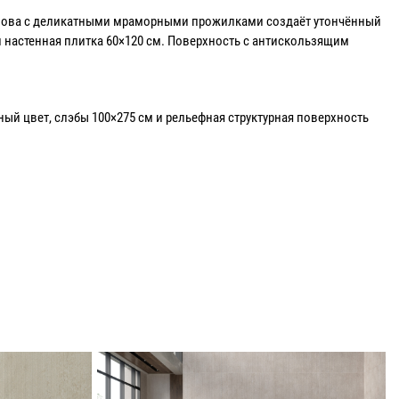
основа с деликатными мраморными прожилками создаёт утончённый
 и настенная плитка 60×120 см. Поверхность с антискользящим
ый цвет, слэбы 100×275 см и рельефная структурная поверхность