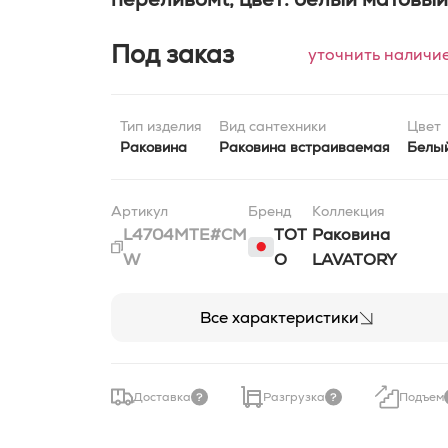
Под заказ
уточнить наличи
Тип изделия
Вид сантехники
Цвет
Раковина
Раковина встраиваемая
Белы
Артикул
Бренд
Коллекция
L4704MTE#CM
TOT
Раковина
W
O
LAVATORY
Все характеристики
Доставка
Разгрузка
Подъем