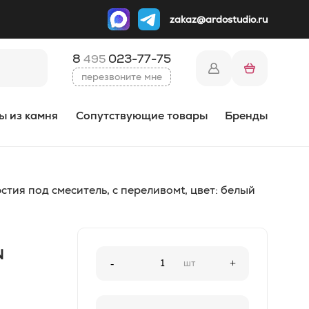
zakaz@ardostudio.ru
8
023-77-75
495
перезвоните мне
ы из камня
Сопутствующие товары
Бренды
ия под смеситель, с переливомt, цвет: белый
N
-
шт
+