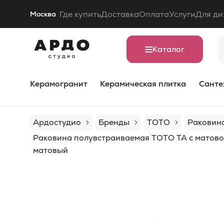
Где купить
Доставка
Оплата
Услуги
Для ди
Москва
Каталог
Керамогранит
Керамическая плитка
Санте
Ардостудио
Бренды
TOTO
Раковин
Раковина полувстраиваемая TOTO TA с матовой
матовый