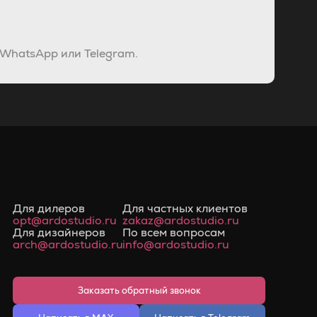
 WhatsApp или Telegram.
Для дилеров
Для частных клиентов
opt@ardostudio.ru
zakaz@ardostudio.ru
Для дизайнеров
По всем вопросам
arch@ardostudio.ru
info@ardostudio.ru
Заказать обратный звонок