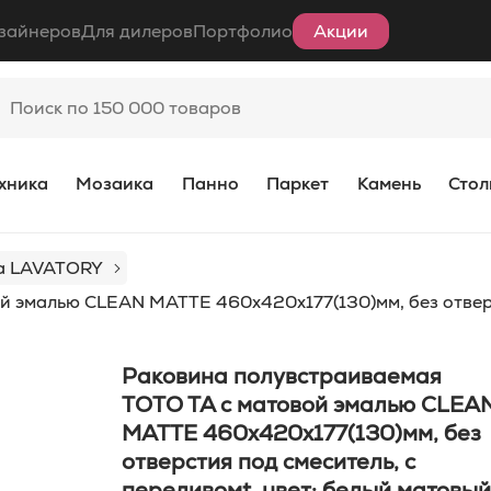
зайнеров
Для дилеров
Портфолио
Акции
хника
Мозаика
Панно
Паркет
Камень
Стол
а LAVATORY
 эмалью CLEAN MATTE 460x420x177(130)мм, без отверст
Раковина полувстраиваемая
TOTO TA с матовой эмалью CLEA
MATTE 460x420x177(130)мм, без
отверстия под смеситель, с
переливомt, цвет: белый матовый