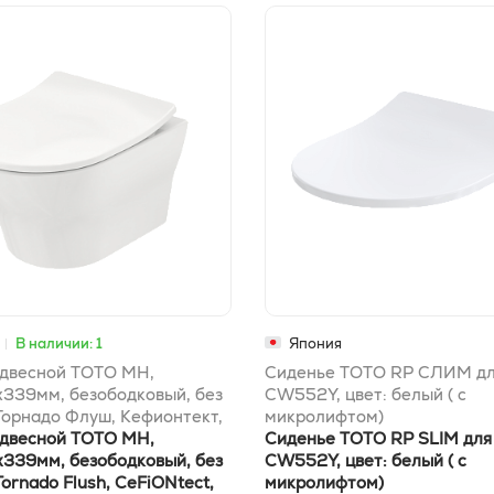
В наличии: 1
Япония
одвесной ТОТО MH,
Сиденье ТОТО RP СЛИМ дл
339мм, безободковый, без
CW552Y, цвет: белый ( с
Торнадо Флуш, Кефионтект,
микролифтом)
ый
одвесной TOTO MH,
Сиденье TOTO RP SLIM для
339мм, безободковый, без
CW552Y, цвет: белый ( с
Tornado Flush, CeFiONtect,
микролифтом)