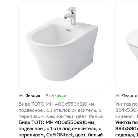
Япония
В наличии: 1
Япония
Биде ТОТО MH 400x550x310мм,
Унитаз п
подвесное , с 1 отв.под смеситель, с
394x530x
переливом, Кефионтект, цвет: белый
сиденья, 
Биде TOTO MH 400x550x310мм,
цвет: бел
Унитаз п
подвесное , с 1 отв.под смеситель, с
394x530x
переливом, CeFiONtect, цвет: белый
сиденья, 