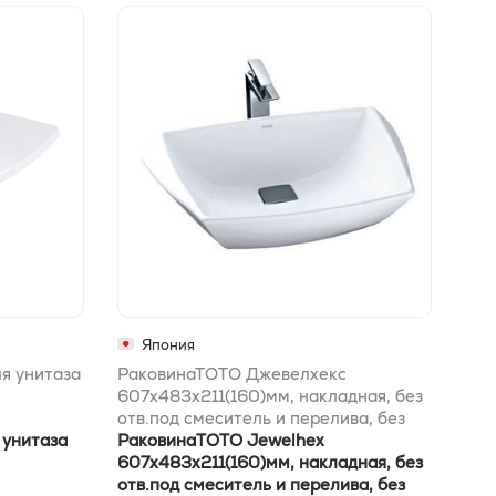
Япония
я унитаза
РаковинаТОТО Джевелхекс
Уни
607x483x211(160)мм, накладная, без
423
отв.под смеситель и перелива, без
(по
 унитаза
донного клапана DH446VE, с
РаковинаTOTO Jewelhex
без
Уни
покрытием Кефионте, цвет:белый
607x483x211(160)мм, накладная, без
Флу
423
отв.под смеситель и перелива, без
(по