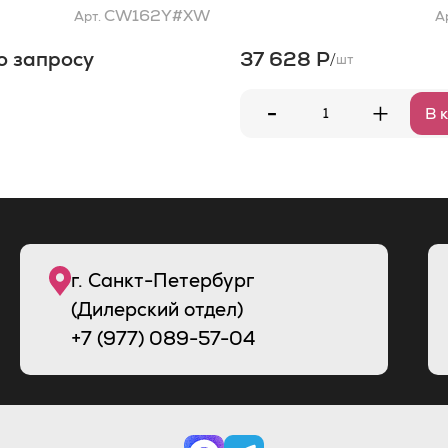
ый
CW162Y#XW
Арт.
А
о запросу
37 628 Р
/
шт
-
+
В 
г. Санкт-Петербург
(Дилерский отдел)
+7 (977) 089-57-04