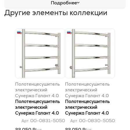
Подробнее
Другие элементы коллекции
Полотенцесушитель
Полотенцесушитель
электрический
электрический
Сунержа Галант 4.0
Сунержа Галант 4.0
500х500 МЭМ
Полотенцесушитель
500х500 МЭМ левый,
Полотенцесушитель
правый, Без покрытия
электрический
Без покрытия
электрический
Сунержа Галант 4.0
Сунержа Галант 4.0
500х500 МЭМ
500х500 МЭМ левый,
00-0831-5050
00-0830-5050
Арт.
Арт.
правый, Без покрытия
Без покрытия
22 050 Р
22 050 Р
шт
шт
/
/