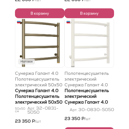
В корзину
В корзину
Матовая
Сунержа Галант 4.0
Полотенцесушитель
Полотенцесушитель
электрический
электрический 50x50
Сунержа Галант 4.0
Золотой шёлк
Сунержа Галант 4.0
500х500 МЭМ левый,
Полотенцесушитель
Полотенцесушитель
Матовый белый
электрический
электрический 50x50
Сунержа Галант 4.0
Золотой шёлк
32-0831-
500х500 МЭМ левый,
Арт.
50x50
30-0830-5050
Арт.
см
5050
Матовый белый
23 350 Р
шт
/
23 350 Р
шт
/