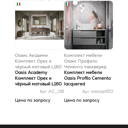
Оазис Академи
Комплект мебели
Комплект Орех и
Оазис Профило
чёрный матовый L160
Чементо лаккверед
x W53 x H84 cm
Oasis Academy
120x38x200см
Комплект мебели
Комплект Орех и
Oasis Profilo Cemento
чёрный матовый L160
lacquered
x W53 x H84 cm
120x38x200см
AC_08
oasispf20
Арт.
Арт.
Цена по запросу
Цена по запросу