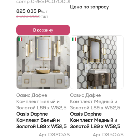
comp.0RESPC07O0DL185105
Саффиано. Тумба,
Gold. Раковина Plesse.
Цена по запросу
цвет Просекко
Столешница 110х53см,
825 035 Р
шт
/
Vetro Saffiano. Тумба,
1 500 063
Р
шт
/
цвет Prosecco
В корзину
Оазис Дафне
Оазис Дафне
Комплект Белый и
Комплект Медный и
Золотой L89 x W52,5
Золотой L89 x W52,5
x H220 cm
Oasis Daphne
x H220 cm
Oasis Daphne
Комплект Белый и
Комплект Медный и
Золотой L89 x W52,5
Золотой L89 x W52,5
x H220 cm
x H220 cm
D32OAS
D35OAS
Арт.
Арт.