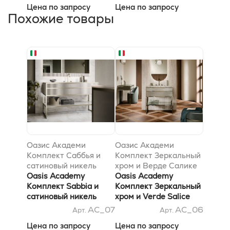
Цена по запросу
Цена по запросу
Похожие товары
Оазис Академи
Оазис Академи
Комплект Саббья и
Комплект Зеркальный
сатиновый никель
хром и Верде Салике
L140 x W53 x H84 cm
Oasis Academy
L85 x W53 x H84 cm
Oasis Academy
Комплект Sabbia и
Комплект Зеркальный
сатиновый никель
хром и Verde Salice
L140 x W53 x H84 cm
L85 x W53 x H84 cm
AC_07
AC_06
Арт.
Арт.
Цена по запросу
Цена по запросу