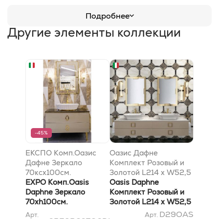
Подробнее
Другие элементы коллекции
-45%
ЕКСПО Комп.Оазис
Оазис Дафне
Дафне Зеркало
Комплект Розовый и
70ксх100см.
Золотой L214 x W52,5
Светильники, Метал
EXPO Комп.Oasis
x H220 cm
Oasis Daphne
Голд. Раковина
Daphne Зеркало
Комплект Розовый и
Плессе. Столешница
70xh100см.
Золотой L214 x W52,5
110х53см, Ветро
Светильники, Metal
x H220 cm
D29OAS
Арт.
Арт.