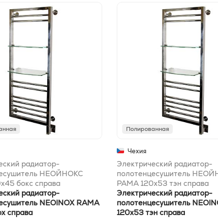
анная
Полированная
Чехия
еский радиатор-
Электрический радиатор-
цесушитель НЕОЙНОКС
полотенцесушитель НЕОЙ
x45 бокс справа
РАМА 120x53 тэн справа
еский радиатор-
Электрический радиатор-
цесушитель NEOINOX RAMA
полотенцесушитель NEOI
ox справа
120x53 тэн справа