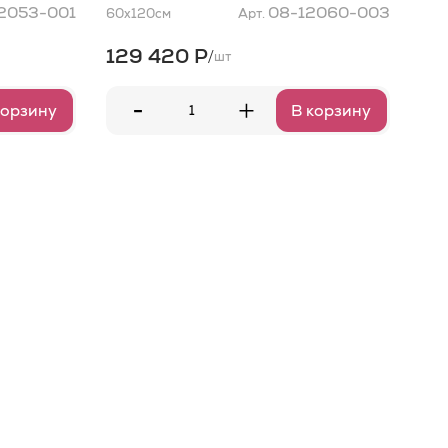
2053-001
08-12060-003
60x120
см
Арт.
60x
129 420 Р
17
/
шт
-
+
корзину
В корзину