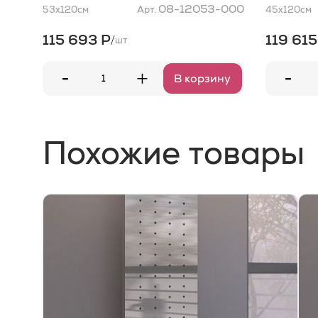
08-12053-000
53x120
см
Арт.
45x120
см
115 693 Р
119 615
/
шт
-
-
+
В корзину
Похожие товары