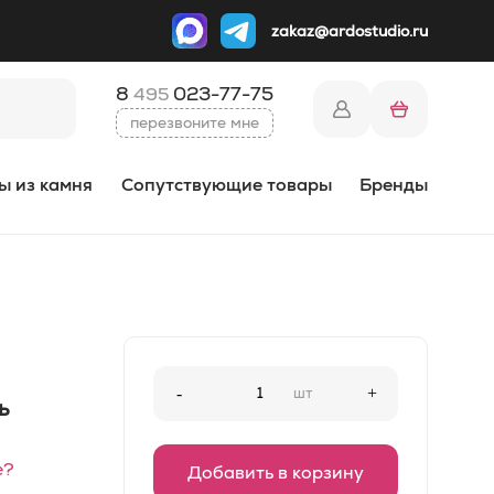
zakaz@ardostudio.ru
8
023-77-75
495
перезвоните мне
ы из камня
Сопутствующие товары
Бренды
-
шт
+
ь
е?
Добавить в корзину