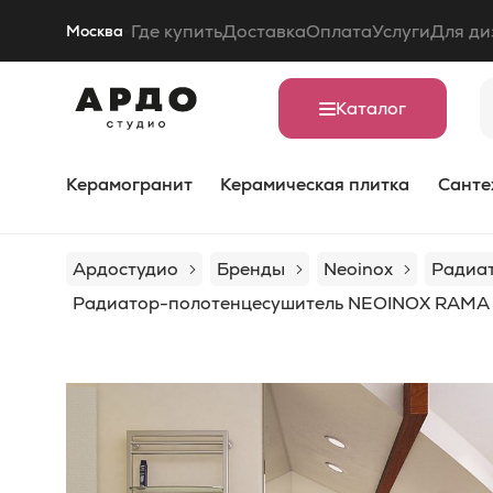
Где купить
Доставка
Оплата
Услуги
Для ди
Москва
Каталог
Керамогранит
Керамическая плитка
Санте
Ардостудио
Бренды
Neoinox
Радиа
Радиатор-полотенцесушитель NEOINOX RAMA 