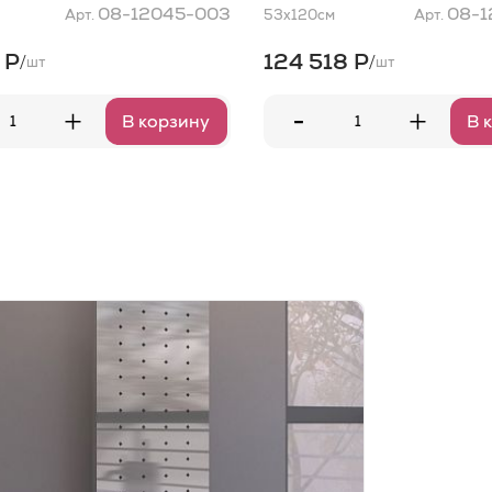
08-12045-003
08-1
Арт.
53x120
см
Арт.
 Р
124 518 Р
/
/
шт
шт
-
+
+
В корзину
В 