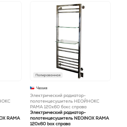
Полированная
П
Чехия
Электрический радиатор-
Эле
НОКС
полотенцесушитель НЕОЙНОКС
по
РАМА 120x60 бокс справа
РАМ
Электрический радиатор-
Эле
NOX RAMA
полотенцесушитель NEOINOX RAMA
пол
120x60 box справа
165