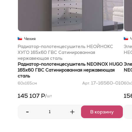
Чехия
Радиатор-полотенцесушитель НЕОЙНОКС
Эле
ХУГО 165x60 ГВС Сатинированная
НЕО
нержавеющая сталь
Радиатор-полотенцесушитель NEOINOX HUGO
Эле
165x60 ГВС Сатинированная нержавеющая
NEO
сталь
17-16560-010
60x165
см
Арт.
60x
145 107 Р
15
/
шт
-
+
В корзину