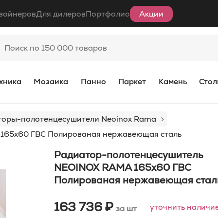
зайнеров
Для дилеров
Портфолио
Акции
хника
Мозаика
Панно
Паркет
Камень
Стол
торы-полотенцесушители Neoinox Rama
165x60 ГВС Полированая нержавеющая сталь
Радиатор-полотенцесушитель
NEOINOX RAMA 165x60 ГВС
Полированая нержавеющая стал
163 736 ₽
уточнить наличи
за шт