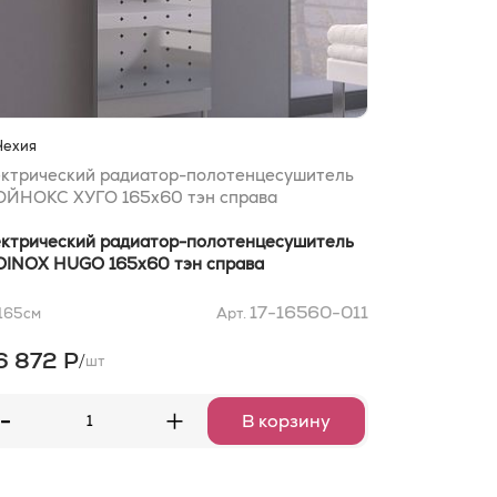
Чехия
ктрический радиатор-полотенцесушитель
ЙНОКС ХУГО 165x60 тэн справа
ктрический радиатор-полотенцесушитель
INOX HUGO 165x60 тэн справа
17-16560-011
165
см
Арт.
6 872 Р
/
шт
-
+
В корзину