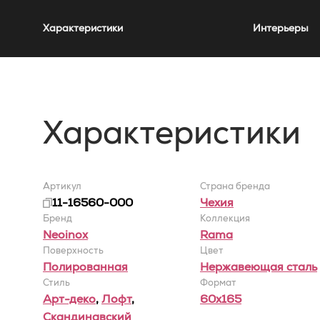
Характеристики
Интерьеры
Характеристики
Артикул
Страна бренда
11-16560-000
Чехия
Бренд
Коллекция
Neoinox
Rama
Поверхность
Цвет
Полированная
Нержавеющая сталь
Стиль
Формат
Арт-деко
,
Лофт
,
60x165
Скандинавский