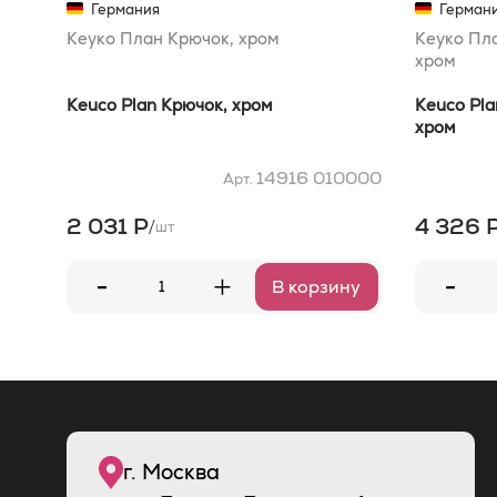
Германия
Герман
Кеуко План Крючок, хром
Кеуко Пл
хром
Keuco Plan Крючок, хром
Keuco Pla
хром
14916 010000
Арт.
2 031 Р
4 326 
/
шт
-
-
+
В корзину
г. Москва