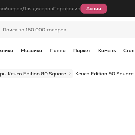
зайнеров
Для дилеров
Портфолио
Акции
хника
Мозаика
Панно
Паркет
Камень
Стол
ры Keuco Edition 90 Square
Keuco Edition 90 Square