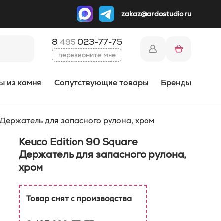
zakaz@ardostudio.ru
8
023-77-75
495
перезвоните мне
ы из камня
Сопутствующие товары
Бренды
 Держатель для запасного рулона, хром
Keuco Edition 90 Square
Держатель для запасного рулона,
хром
Товар снят с производства