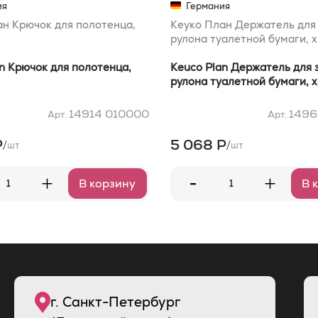
ия
Германия
ан Крючок для полотенца,
Кеуко План Держатель для
рулона туалетной бумаги, 
n Крючок для полотенца,
Keuco Plan Держатель для 
рулона туалетной бумаги, 
14914 010000
1496
Арт.
Арт.
Р
5 068 Р
/
/
шт
шт
-
+
+
В корзину
В 
г. Санкт-Петербург