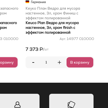
Германия
 запасного
Кеуко План Ведро для мусора
Кеу
хром
настенное, 3л, хром Финиш с
рул
эффектом полированной
вер
запасного
нержавеющей стали
Keuco Plan Ведро для мусора
Keu
хром
настенное, 3л, хром finish с
рул
эффектом полированной
вер
нержавеющей стали
3 010000
14977 010000
Арт.
7 373 Р
7 
/
шт
-
+
корзину
В корзину