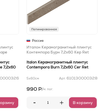
Патинированная
М
Россия
плинтус
Италон Керамогранитный плинтус
Ита
ларе
Контемпора Бурн 7,2x60 Кер Ret
Кон
мат
интус
Italon Керамогранитный плинтус
Ita
e 7,2x60
Contempora Burn 7,2x60 Cer Ret
Con
Nat
30000326
610130000328
5x60
см
Арт.
5x8
990 Р
1 
/
м. пог.
-
+
корзину
В корзину