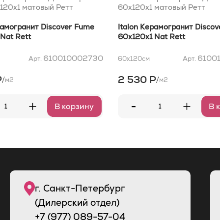
120x1 матовый Ретт
60x120x1 матовый Ретт
рамогранит Discover Fume
Italon Керамогранит Discov
Nat Rett
60x120x1 Nat Rett
610010002730
6100
Арт.
60x120
см
Арт.
Р
2 530 Р
/
/
м2
м2
-
+
+
В корзину
В 
г. Санкт-Петербург
(Дилерский отдел)
+7 (977) 089-57-04