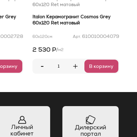
60x120 Ret матовый
60х
er Grey
Italon Керамогранит Cosmos Grey
Ita
60x120 Ret матовый
60х
10002728
610010004079
60x120
см
Арт.
60x
2 530 Р
2 
/
м2
-
+
корзину
В корзину
Личный
Дилерский
кабинет
портал