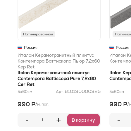
Патинированная
Патинир
Россия
Россия
Италон Керамогранитный плинтус
Италон К
Контемпора Баттископа Пьюр 7,2x60
Контемпо
Кер Ret
Italon Керамогранитный плинтус
Italon Ке
Contempora Battiscopa Pure 7,2x60
Contempo
Cer Ret
610130000325
5x60
см
Арт.
5x60
см
990 Р
990 Р
/
/
м. пог.
м
-
-
+
В корзину