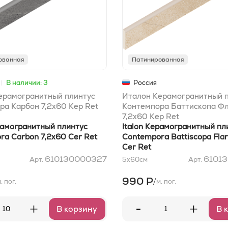
ованная
Патинированная
В наличии: 3
Россия
ерамогранитный плинтус
Италон Керамогранитный 
ра Карбон 7,2x60 Кер Ret
Контемпора Баттископа Ф
7,2x60 Кер Ret
рамогранитный плинтус
Italon Керамогранитный пл
ra Carbon 7,2x60 Cer Ret
Contempora Battiscopa Flar
Cer Ret
610130000327
6101
Арт.
5x60
см
Арт.
990 Р
/
. пог.
м. пог.
-
+
+
В корзину
В 