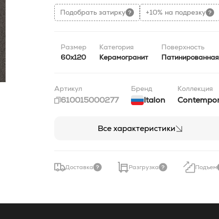
Подобрать затирку
+10% на подрезку
Размер
Категория
Поверхность
60x120
Керамогранит
Патинированная
Артикул
Бренд
Коллекция
610015000277
Italon
Contempo
Все характеристики
Доставка
Разгрузка
Подъем