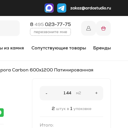
zakaz@ardostudio.ru
8
023-77-75
495
перезвоните мне
ы из камня
Сопутствующие товары
Бренды
empora Carbon 600x1200 Патинированная
-
м2
+
2
1
штук в
упаковке
Итого: