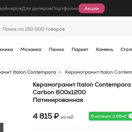
зайнеров
Для дилеров
Портфолио
Акции
хника
Мозаика
Панно
Паркет
Камень
Стол
анит Italon Contempora
Керамогранит Italon Cont
Керамогранит Italon Contempora
Carbon 600x1200
Патинированная
4 815 ₽
В наличии: 2.88м2
за м2