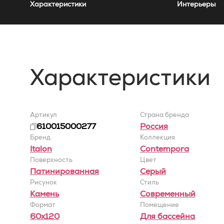
Характеристики
Интерьеры
Характеристики
Артикул
Страна бренда
610015000277
Россия
Бренд
Коллекция
Italon
Contempora
Поверхность
Цвет
Патинированная
Серый
Рисунок
Стиль
Камень
Современный
Формат
Помещение
60x120
Для бассейна