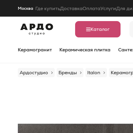
Где купить
Доставка
Оплата
Услуги
Для ди
Москва
Каталог
Керамогранит
Керамическая плитка
Санте
Ардостудио
Бренды
Italon
Керамогр