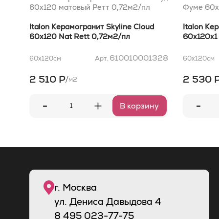
60x120 матовый Ретт 0,72м2/пл
Фуме 60x
Italon Керамогранит Skyline Cloud
Italon Ке
60x120 Nat Rett 0,72м2/пл
60x120x1 
610010001328
60x120
см
Арт.
60x120
см
2 510 Р
2 530 
/
м2
-
-
+
В корзину
г. Москва
ул. Дениса Давыдова 4
8
495
023-77-75