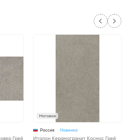
Матовая
М
Россия
Новинка
овер Грей
Италон Керамогранит Космос Грей
Ита