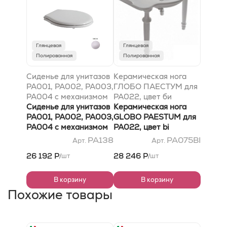
Глянцевая
Глянцевая
Полированная
Полированная
Сиденье для унитазов
Керамическая нога
PA001, PA002, PA003,
ГЛОБО ПАЕСТУМ для
PA004 с механизмом
PA022, цвет би
плавного опускания
Сиденье для унитазов
Керамическая нога
PA001, PA002, PA003,
GLOBO PAESTUM для
PA004 с механизмом
PA022, цвет bi
плавного опускания
PA138
PA075BI
Арт.
Арт.
26 192 Р
28 246 Р
шт
шт
/
/
В корзину
В корзину
Похожие товары