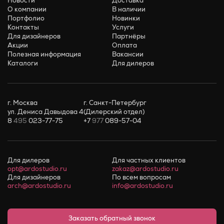
Новости
Доставка
О компании
В наличии
Портфолио
Новинки
Контакты
Услуги
Для дизайнеров
Партнёры
Акции
Оплата
Полезная информация
Вакансии
Каталоги
Для дилеров
г. Москва
г. Санкт-Петербург
ул. Дениса Давыдова 4
(Дилерский отдел)
8
495
023-77-75
+7
977
089-57-04
Для дилеров
Для частных клиентов
opt@ardostudio.ru
zakaz@ardostudio.ru
Для дизайнеров
По всем вопросам
arch@ardostudio.ru
info@ardostudio.ru
Заказать обратный звонок