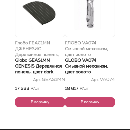
Глобо ГЕАС1MN
ГЛОБО VA074
ДЖЕНЕЗИС
Смывной механизм,
Деревянная панель,
цвет золото
цвет Дарк натуре
Globo GEAS1MN
GLOBO VA074
GENESIS Деревянная
Смывной механизм,
панель, цвет dark
цвет золото
nature
GEAS1MN
VA074
Арт.
Арт.
17 333 Р
18 617 Р
шт
шт
/
/
В корзину
В корзину