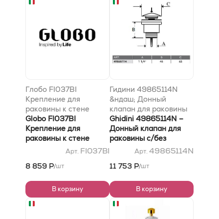
Глобо FI037BI
Гидини 49865114N
Крепление для
&ндаш; Донный
раковины к стене
клапан для раковины
Globo FI037BI
с/без перелива клик-
Ghidini 49865114N –
Крепление для
клак 65мм, Черный
Донный клапан для
раковины к стене
Матовый
раковины с/без
перелива click-clack
FI037BI
49865114N
Арт.
Арт.
65мм, Черный
8 859 Р
11 753 Р
шт
шт
/
/
Матовый
В корзину
В корзину