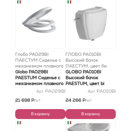
Глобо PA029BI
ГЛОБО PA010BI
ПАЕСТУМ Сиденье с
Высокий бачок
механизмом плавного
ПАЕСТУМ, цвет би
опускания
Globo PA029BI
(Бьянко)
GLOBO PA010BI
PAESTUM Сиденье с
Высокий бачок
механизмом плавного
PAESTUM, цвет bi
опускания
(Bianco)
PA029BI
PA010BI
Арт.
Арт.
21 698 Р
24 266 Р
шт
шт
/
/
В корзину
В корзину